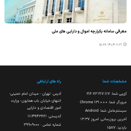
معرفی سامانه یکپارچه اموال و دارایی های ملی
۱۴۰۴-۱۱-۲۱ ۱۵:۲۸
مشخصات شما
راه های ارتباطی
آی‌پی شما:
216.73.217.117
آدرس: تهران - میدان امام خمینی-
انتهای خیابان باب همایون- وزارت
مرورگر شما:
131.0.0.0 Chrome
امور اقتصادی و دارایی
سیستم‌عامل شما:
Android
کدپستی: ۱۱۱۴۹۴۳۶۶۱
آخرین بروزرسانی:
امروز ۱۳:۳۷
شماره تماس : 39909000
بازدید:
1587