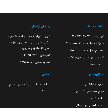
مشخصات شما
راه های ارتباطی
آی‌پی شما:
216.73.217.79
آدرس: تهران - میدان امام خمینی-
انتهای خیابان باب همایون- وزارت
مرورگر شما:
131.0.0.0 Chrome
امور اقتصادی و دارایی
سیستم‌عامل شما:
Android
کدپستی: ۱۱۱۴۹۴۳۶۶۱
آخرین بروزرسانی:
امروز ۱۰:۱۵
شماره تماس : 39909000
بازدید:
1580
اطلاع‌رسانی
ستادی
راهبرد مشارکتی
پایگاه اطلاع‌رسانی آزادسازی سهام
عدالت
حریم خصوصی کاربران
بیانیه تارنما
دستورالعمل بروز رسانی