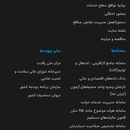
بیانیه توافق سطح خدمات
منشور اخلاقی
دستورالعمل مدیریت تعارض منافع
نقشه سایت
مناقصه و مزایده
سامانه‌ها
سایر پیوندها
سامانه جامع کارآفرینی ، اشتغال و
مرکز ملی رقابت
تولید(کات)
دبیرخانه شورای عالی سلامت و
بانک داده‌های اقتصادی و مالی
امنیت غذایی
تارنمای پنجره واحد محیط‌های آزمون
سازمان برنامه بودجه کشور
(ایران تما)
دیوان محاسبات کشور
سامانه مدیریت خدمات دولت
سامانه هیات موضوع ماده 251 مکرر
قانون مالیات‌های مستقیم
سامانه تشخیص صلاحیت حسابداران