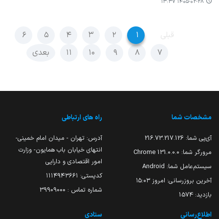
۱۴۰۵-۰۲-۲۸ ۱۳:۳۷
قبلی
۱
۲
۳
۴
۵
۶
۷
۸
۹
۱۰
۱۱
بعدی
مشخصات شما
راه های ارتباطی
آی‌پی شما:
216.73.217.126
آدرس: تهران - میدان امام خمینی-
انتهای خیابان باب همایون- وزارت
مرورگر شما:
131.0.0.0 Chrome
امور اقتصادی و دارایی
سیستم‌عامل شما:
Android
کدپستی: ۱۱۱۴۹۴۳۶۶۱
آخرین بروزرسانی:
امروز ۱۵:۰۳
شماره تماس : 39909000
بازدید:
1574
اطلاع‌رسانی
ستادی