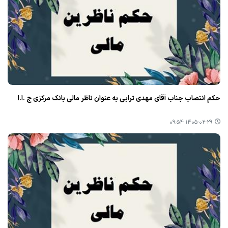
حکم انتصاب جناب آقای مهدی ترابی به عنوان ناظر مالی بانک مرکزی ج .ا.ا
۱۴۰۵-۰۲-۲۹ ۰۹:۵۴