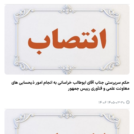
حکم سرپرستی جناب آقای ابوطالب خراسانی به انجام امور ذیحسابی‌ های
معاونت علمی و فنآوری رییس جمهور
۱۴۰۵-۰۳-۳۰ ۱۴:۰۶