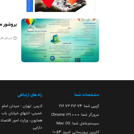
بروشور م
-۰۹-۰۲ ۱۷:۰۵
مشخصات شما
راه های ارتباطی
آی‌پی شما:
216.73.216.74
آدرس: تهران - میدان امام
خمینی- انتهای خیابان باب
مرورگر شما:
131.0.0.0 Chrome
همایون- وزارت امور اقتصاد
سیستم‌عامل شما:
Mac OS
دارایی
آخرین بروزرسانی:
امروز ۱۰:۵۴