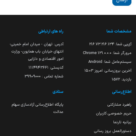
ارسال
مشخصات شما
راه های ارتباطی
آی‌پی شما:
216.73.216.134
آدرس: تهران - میدان امام خمینی-
انتهای خیابان باب همایون- وزارت
مرورگر شما:
131.0.0.0 Chrome
امور اقتصادی و دارایی
سیستم‌عامل شما:
Android
کدپستی: ۱۱۱۴۹۴۳۶۶۱
آخرین بروزرسانی:
امروز ۱۵:۰۳
شماره تماس : 39909000
بازدید:
1572
اطلاع‌رسانی
ستادی
راهبرد مشارکتی
پایگاه اطلاع‌رسانی آزادسازی سهام
عدالت
حریم خصوصی کاربران
بیانیه تارنما
دستورالعمل بروز رسانی