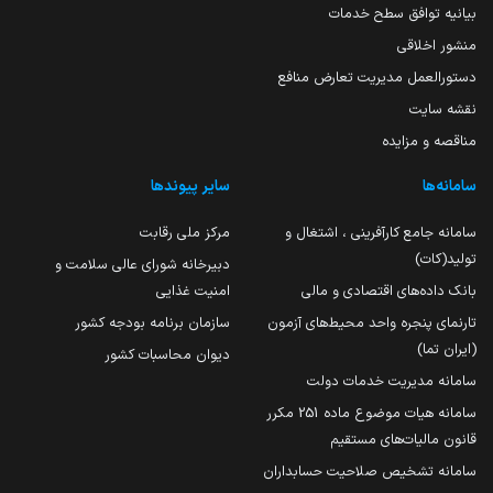
بیانیه توافق سطح خدمات
منشور اخلاقی
دستورالعمل مدیریت تعارض منافع
نقشه سایت
مناقصه و مزایده
سامانه‌ها
سایر پیوندها
سامانه جامع کارآفرینی ، اشتغال و
مرکز ملی رقابت
تولید(کات)
دبیرخانه شورای عالی سلامت و
بانک داده‌های اقتصادی و مالی
امنیت غذایی
تارنمای پنجره واحد محیط‌های آزمون
سازمان برنامه بودجه کشور
(ایران تما)
دیوان محاسبات کشور
سامانه مدیریت خدمات دولت
سامانه هیات موضوع ماده 251 مکرر
قانون مالیات‌های مستقیم
سامانه تشخیص صلاحیت حسابداران