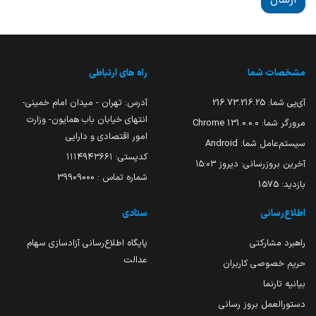
ارسال
مشخصات شما
راه های ارتباطی
آی‌پی شما:
216.73.216.25
آدرس: تهران - میدان امام خمینی-
انتهای خیابان باب همایون- وزارت
مرورگر شما:
131.0.0.0 Chrome
امور اقتصادی و دارایی
سیستم‌عامل شما:
Android
کدپستی: ۱۱۱۴۹۴۳۶۶۱
آخرین بروزرسانی:
دیروز ۱۵:۰۳
شماره تماس : 39909000
بازدید:
1575
اطلاع‌رسانی
ستادی
راهبرد مشارکتی
پایگاه اطلاع‌رسانی آزادسازی سهام
عدالت
حریم خصوصی کاربران
بیانیه تارنما
دستورالعمل بروز رسانی