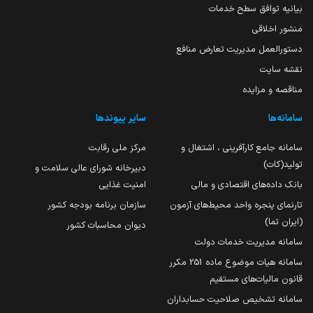
بیانیه توافق سطح خدمات
منشور اخلاقی
دستورالعمل مدیریت تعارض منافع
نقشه سایت
مناقصه و مزایده
سامانه‌ها
سایر پیوندها
سامانه جامع کارآفرینی ، اشتغال و
مرکز ملی رقابت
تولید(کات)
دبیرخانه شورای عالی سلامت و
بانک داده‌های اقتصادی و مالی
امنیت غذایی
تارنمای پنجره واحد محیط‌های آزمون
سازمان برنامه بودجه کشور
(ایران تما)
دیوان محاسبات کشور
سامانه مدیریت خدمات دولت
سامانه هیات موضوع ماده 251 مکرر
قانون مالیات‌های مستقیم
سامانه تشخیص صلاحیت حسابداران