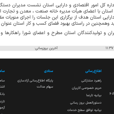
اره کل امور اقتصادی و دارایی استان نشست مدیران دستگاه
ر استان با اعضای هیأت مدیره خانه صنعت ، معدن و
تجارت
ا
ارایی استان هدف از برگزاری این جلسات را اجرای منویات م
ید وهمچنین در راستای بهبود فضای کسب و کار استان عنوان 
ن و تولیدکنندگان استان مطرح و اعضای شورا راهکارها و مش
آخرین بروزرسانی:
اطلاع‌رسانی
ستادی
ساما
راهبرد مشارکتی
پایگاه اطلاع‌رسانی آزادسازی
ساما
سهام عدالت
اشتغ
حریم خصوصی کاربران
ی و
بانک
بیانیه تارنما
تارن
دستورالعمل بروز رسانی
آزمو
بیانیه توافق سطح خدمات