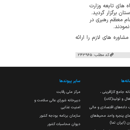
 های تابعه وزارت
ستان برگزار گردید.
قام معظم رهبری در
نمودند.
اوره های لازم را ارائه
کد مطلب: 243965
نه‌ها
سایر پیوندها
نه جامع کارآفرینی ،
مرکز ملی رقابت
ال و تولید(کات)
دبیرخانه شورای عالی سلامت و
 داده‌های اقتصادی و مالی
امنیت غذایی
مای پنجره واحد محیط‌های
سازمان برنامه بودجه کشور
ن (ایران تما)
دیوان محاسبات کشور