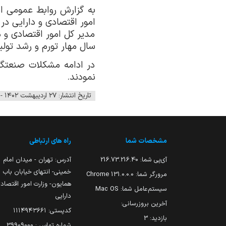
به گزارش روابط عمومی اد
امور اقتصادی و دارایی د
مدیر کل امور اقتصادی و د
سال مهار تورم و رشد تول
در ادامه مشکلات صنعتگرا
نمودند.
تاریخ انتشار: ۲۷ اردیبهشت ۱۴۰۲ - ۱۱:۳۷
مشخصات شما
راه های ارتباطی
آی‌پی شما:
216.73.216.40
آدرس: تهران - میدان امام
خمینی- انتهای خیابان باب
مرورگر شما:
131.0.0.0 Chrome
همایون- وزارت امور اقتصاد
سیستم‌عامل شما:
Mac OS
دارایی
آخرین بروزرسانی:
کدپستی: ۱۱۱۴۹۴۳۶۶۱
بازدید:
3
شماره تماس : 39909000