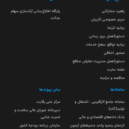
راهبرد مشارکتی
پایگاه اطلاع‌رسانی آزادسازی سهام
عدالت
حریم خصوصی کاربران
بیانیه تارنما
دستورالعمل بروز رسانی
بیانیه توافق سطح خدمات
منشور اخلاقی
دستورالعمل مدیریت تعارض منافع
نقشه سایت
مناقصه و مزایده
سامانه‌ها
سایر پیوندها
سامانه جامع کارآفرینی ، اشتغال و
مرکز ملی رقابت
تولید(کات)
دبیرخانه شورای عالی سلامت و
بانک داده‌های اقتصادی و مالی
امنیت غذایی
تارنمای پنجره واحد محیط‌های آزمون
سازمان برنامه بودجه کشور