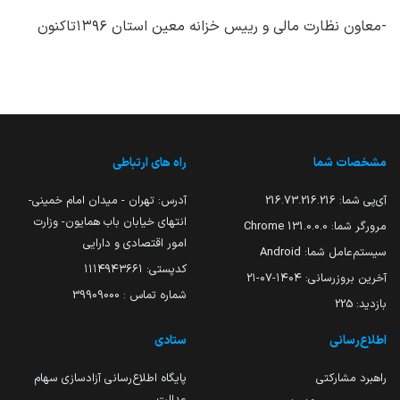
-معاون نظارت مالی و رییس خزانه معین استان ۱۳۹۶تاکنون
مشخصات شما
راه های ارتباطی
آی‌پی شما:
216.73.216.216
آدرس: تهران - میدان امام خمینی-
انتهای خیابان باب همایون- وزارت
مرورگر شما:
131.0.0.0 Chrome
امور اقتصادی و دارایی
سیستم‌عامل شما:
Android
کدپستی: ۱۱۱۴۹۴۳۶۶۱
آخرین بروزرسانی:
۱۴۰۴-۰۷-۲۱
شماره تماس : 39909000
بازدید:
225
اطلاع‌رسانی
ستادی
راهبرد مشارکتی
پایگاه اطلاع‌رسانی آزادسازی سهام
عدالت