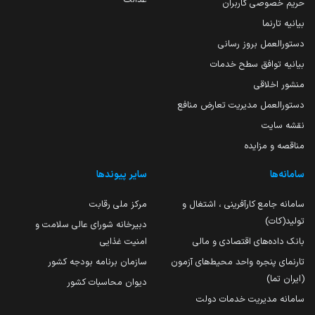
حریم خصوصی کاربران
بیانیه تارنما
دستورالعمل بروز رسانی
بیانیه توافق سطح خدمات
منشور اخلاقی
دستورالعمل مدیریت تعارض منافع
نقشه سایت
مناقصه و مزایده
سامانه‌ها
سایر پیوندها
سامانه جامع کارآفرینی ، اشتغال و
مرکز ملی رقابت
تولید(کات)
دبیرخانه شورای عالی سلامت و
بانک داده‌های اقتصادی و مالی
امنیت غذایی
تارنمای پنجره واحد محیط‌های آزمون
سازمان برنامه بودجه کشور
(ایران تما)
دیوان محاسبات کشور
سامانه مدیریت خدمات دولت