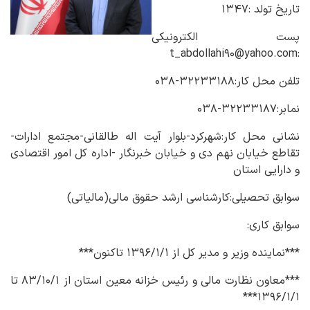
تاریخ تولد :۱۳۴۷
پست الکترونیکی
:t_abdollahi۹۰@yahoo.com
تلفن محل کار:۳۲۲۳۳۱۸۸-۰۳۸
نمابر:۳۲۲۳۳۱۸۷-۰۳۸
نشانی محل کار:شهرکرد-بلوار آیت اله طالقانی-مجتمع ادارات-
تقاطع خیابان نهم دی و خیابان خبرنگار -اداره کل امور اقتصادی
و دارایی استان
سوابق تحصیلی:کارشناسی ارشد حقوق مالی(مالیاتی)
سوابق کاری:
***نماینده وزیر و مدیر کل از ۱۳۹۶/۱/۱ تاکنون***
***معاون نظارت مالی و رئیس خزانه معین استان از ۸۳/۱۰/۱ تا
۱۳۹۶/۱/۱***