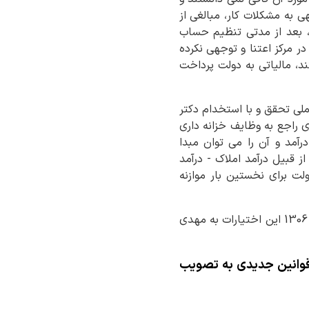
 به مشکلات کار، مبالغی از
د، بعد از مدتی تنظیم حساب
ر مرکز اعتنا و توجهی نکرده
د، مالیاتی به دولت پرداخت
 امور مالیه کشور بموجب مصوب 1301 مجلس شورای ملی تحقق و با استخدام دکتر
ن سال قانون دیگری راجع به وظایف خزانه داری
آمد و آن را می توان مبدا
ز قبیل درآمد املاک - درآمد
لت برای نخستین بار موازنه
با پایان یافتن قرارداد دکتر میلسپو و عدم علاقه دولت با تجدید قرارداد وی بموجب قانون 5 مرداد 1306 این اختیارات به مهدی
روی داد و قوانین جدیدی به تصویب