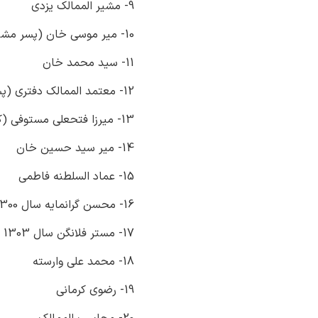
9- مشیر الممالک یزدی
10- میر موسی خان (پسر مشیر السلطنه )
11- سید محمد خان
12- معتمد الممالک دفتری (پسر وزیر دفتری )
13- میرزا فتحعلی مستوفی (کفیل )
14- میر سید حسین خان
15- عماد السلطنه فاطمی
16- محسن گرانمایه سال 1300 شمسی
17- مستر فلانگن سال 1303 شمسی (همزمان با دوره مستشاری دکتر میلسپو)
18- محمد علی وارسته
19- رضوی کرمانی