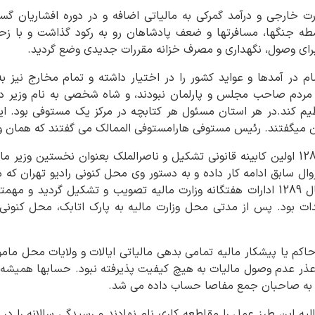
 خارجی و درآمد گمرکی به مالیاتی اضافه و در دوره افشاریان گس
سطه جنگها، مسافرتها و ضعف پادشاهان رو به رکود گذاشت و با زح
رای وصول، نگهداری و مصرف خزانه مقررات جدیدی وضع گردید.
 در آمدها و عواید کشور را در اختیار داشته و تمام مخارج نیز
ردم صاحب مجلس و پارلمان نبودند، و شاه شخصی به نام وزیر دفتر
یم کند.در هر استان مسئول هر کتابچه در مرکز یک مستوفی بود. ای
دان میگفتند. رئیس مستوفی هارامستوفی الممالک می گفتند که همان وزی
با انقلاب مشروطه در سال 1285 اولین کابینه قانونی تشکیل و ناصرالملک بعنوان نخستی
ال سابق ادامه کار داده و به دستور وی محل کنونی رادیو تهران که م
مالیه اختصاص یافت. در سال 1289 ادارات هفتگانه وزارت مالیه تصویب و تشکیل گردی
ات بود. پس از مدتی محل وزارت مالیه به پارک اتابک، محل کنونی
کم یا پیشکار مالیه تمامی بدهی مالیاتی ایالات و ولایات محل ما
ر عدم وصول مالیات به هیچ کیفیت پذیرفته نبود. حسابها همیشه ب
و به صاحبان جمع مفاصا حساب داده می شد.
ه این طرز عمل را مقاطعه کاری نام نهادند و رسیدگی سالانه را در 