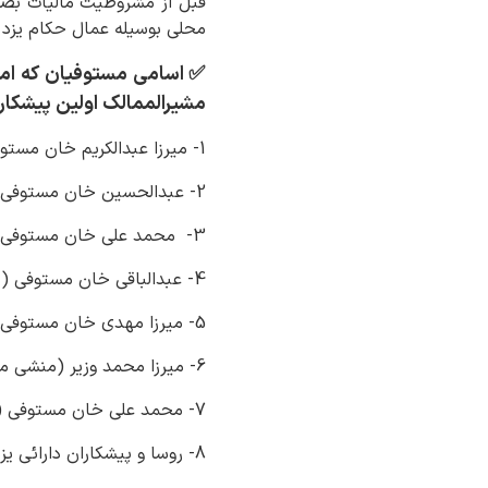
قبل از مشروطیت مالیات بصو
محلی بوسیله عمال حکام یزد 
✅ اسامی مستوفیان که امر 
مشیرالممالک اولین پیشکار ما
1- میرزا عبدالکریم خان مستوفی (در زمان فتح علی شاه)
2- عبدالحسین خان مستوفی ( پسر عبدالکریم خان )
3- محمد علی خان مستوفی (پسر عبدالحسین خان)
4- عبدالباقی خان مستوفی (پسر محمد علی خان)
5- میرزا مهدی خان مستوفی (پسر عبدالباقی خان )
6- میرزا محمد وزیر (منشی مهدی خان )
7- محمد علی خان مستوفی ( پسر میرزا مهدی خان )
8- روسا و پیشکاران دارائی یزد به ترتیب تصدی