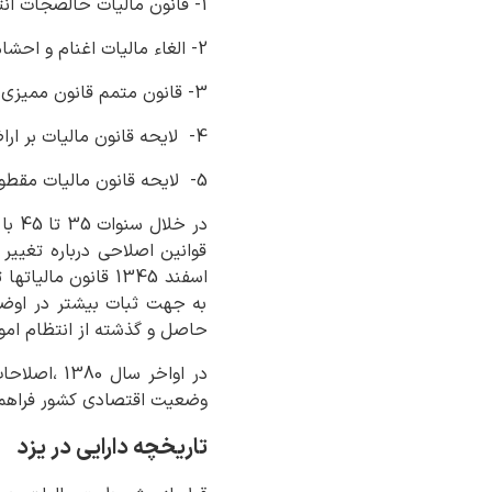
1- قانون مالیات حالصجات انتقالی مصوب اسفند 1306
2- الغاء مالیات اغنام و احشام مصوب مرداد 1307
3- قانون متمم قانون ممیزی مصوب آبانماه 1309
4- لایحه قانون مالیات بر اراضی مصوب آذر 1331
5- لایحه قانون مالیات مقطوع کسبه و پیشه وران مصوب خرداد 1332
قوانین اصلاحی درباره تغییر
اسفند 1345 قانون 
به جهت ثبات بیشتر در اوض
حاصل و گذشته از انتظام امور
در اواخر س
وضعیت اقتصادی کشور فراهم ک
تاریخچه دارایی در یزد