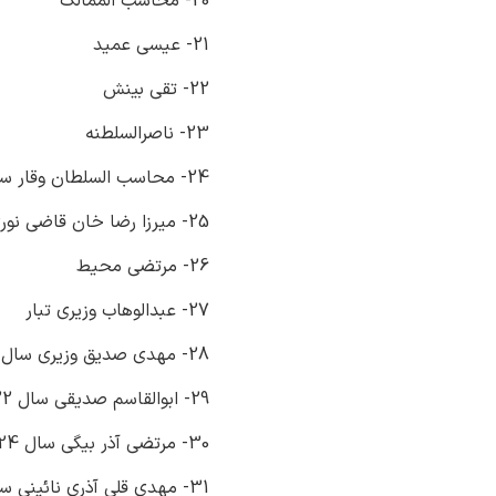
20- محاسب الممالک
21- عیسی عمید
22- تقی بینش
23- ناصرالسلطنه
24- محاسب السلطان وقار سال 1312
25- میرزا رضا خان قاضی نوری
26- مرتضی محیط
27- عبدالوهاب وزیری تبار
28- مهدی صدیق وزیری سال 1320
29- ابوالقاسم صدیقی سال 1322
30- مرتضی آذر بیگی سال 1324
31- مهدی قلی آذری نائینی سال 1328