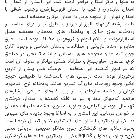
به عنوان مرکز استان درنظر گرفته شد. این استان از شمال با
استان مازندران،از غرب با استان قزوین،ازشرق وجنوب شرقی با
استان تهران ،از جنوب غربی با استان مرکزی همسایه است .
دامنه رشته کوههای البرز از دیرباز به دلیل آب و هوای مناسب و
رودخانه های جاری و پناهگاه های مطمئن، همیشه محل
استقرارموقت و دائم اقوام و گروههای مختلف بوده است. طبق
منابع و اسناد تاریخی و مطالعات باستان شناسی و وجود آثاری
چون تپه ها و محوطه های باستانی و ابنیه تاریخی در مناطق
کرج، طالقان، ساوجبلاغ و نظرآباد همگی بیانگر و معرف آن است
که در ادوار گذشته این منطقه از فرهنگ غنی پیش از تاریخ
برخوردار بوده است .زیبایی های ناشناخته با طبیعتی حیرت
انگیز، وجود رودخانه های آب شیرین مانند رودخانه کرج، شاهرود،
کردان و چشمه سارهای بسیار زیبا، غارهای طبیعی، آبشارهای
مرتفع، کوههای بلند و سر به فلک کشیده و استوار، درختان
کهنسال، پوشش گیاهی و جانوری متنوع، چشمه های آب معدنی
با خواص درمانی، این استان را به لحاظ وجود پدیده های طبیعی
به یکی از زیباترین استان های گردشگری کشور تبدیل کرده است.
وجود جاذبه های گردشگری چون مناظر طبیعی- تاریخی محور
کرج- چالوس بعنوان &laquo;یکی از زیباترین جاده های گردشگری