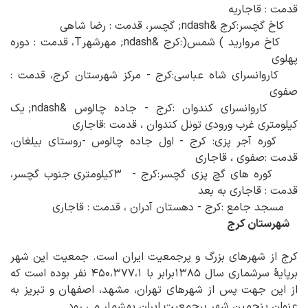
قدمت : قاجاریه
کاخ گچسر:کرج &ndash; گچسر، قدمت : رضا شاهی
کاخ مروارید ) شمس(:کرج &ndash; مهرشهرT، قدمت : دوره
پهلوی
کاروانسرای شاه عباسی:کرج - مرکز شهرستان کرج، قدمت :
صفوی
کاروانسرای کندوان :کرج - جاده چالوس &ndash; یک
کیلومتری غرب ورودی تونل کندوان ، قدمت :قاجاری
کوره آجر پزی: کرج - اول جاده چالوس -روستای بیلغان،
قدمت :صفوی ، قاجاری
کوره های گچ پزی گچسر:کرج - ۳کیلومتری جنوب گچسر،
قدمت : قاجاری به بعد
مسجد جامع :کرج - دهستان آدران ، قدمت : قاجاری
شهرستان کرج
کرج از شهرهای بزرگ و پرجمعیت ایران است. جمعیت این شهر
برپایهٔ سرشماری سال ۱۳۸۵برابر با ۴۵۰،۳۷۷،۱ نفر بوده است که
از این جهت پس از شهرهای تهران، مشهد، اصفهان و تبریز به
عنوان.پنجمین شهر پرجمعیت ایران بهشمار می رود.