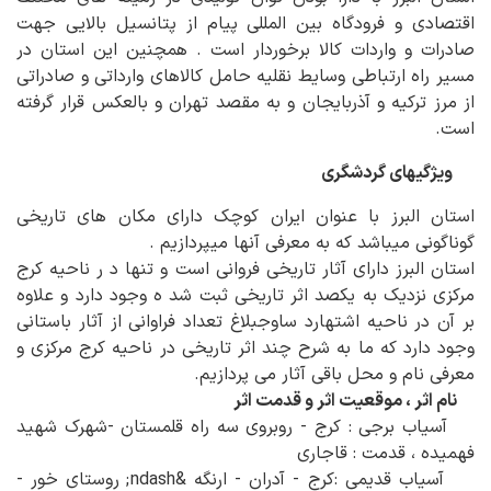
اقتصادی و فرودگاه بین المللی پیام از پتانسیل بالایی جهت
صادرات و واردات کالا برخوردار است . همچنین این استان در
مسیر راه ارتباطی وسایط نقلیه حامل کالاهای وارداتی و صادراتی
از مرز ترکیه و آذربایجان و به مقصد تهران و بالعکس قرار گرفته
است.
ویژگیهای گردشگری
استان البرز با عنوان ایران کوچک دارای مکان های تاریخی
گوناگونی میباشد که به معرفی آنها میپردازیم .
استان البرز دارای آثار تاریخی فروانی است و تنها د ر ناحیه کرج
مرکزی نزدیک به یکصد اثر تاریخی ثبت شد ه وجود دارد و علاوه
بر آن در ناحیه اشتهارد ساوجبلاغ تعداد فراوانی از آثار باستانی
وجود دارد که ما به شرح چند اثر تاریخی در ناحیه کرج مرکزی و
معرفی نام و محل باقی آثار می پردازیم.
نام اثر ، موقعیت اثر و قدمت اثر
آسیاب برجی : کرج - روبروی سه راه قلمستان -شهرک شهید
فهمیده ، قدمت : قاجاری
آسیاب قدیمی :کرج - آدران - ارنگه &ndash; روستای خور -