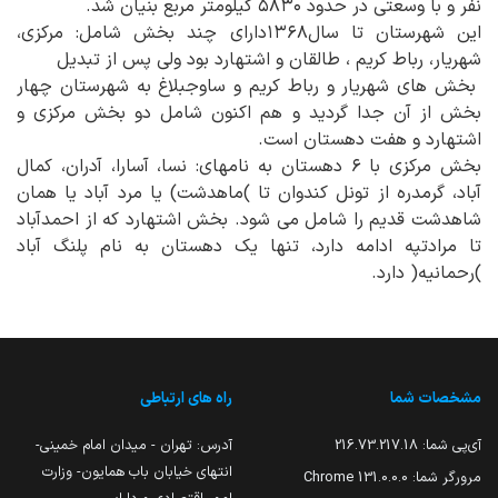
نفر و با وسعتی در حدود ۵۸۳۰ کیلومتر مربع بنیان شد.
این شهرستان تا سال۱۳۶۸دارای چند بخش شامل: مرکزی،
شهریار، رباط کریم ، طالقان و اشتهارد بود ولی پس از تبدیل
بخش های شهریار و رباط کریم و ساوجبلاغ به شهرستان چهار
بخش از آن جدا گردید و هم اکنون شامل دو بخش مرکزی و
اشتهارد و هفت دهستان است.
بخش مرکزی با ۶ دهستان به نامهای: نسا، آسارا، آدران، کمال
آباد، گرمدره از تونل کندوان تا )ماهدشت) یا مرد آباد یا همان
شاهدشت قدیم را شامل می شود. بخش اشتهارد که از احمدآباد
تا مرادتپه ادامه دارد، تنها یک دهستان به نام پلنگ آباد
)رحمانیه( دارد.
مشخصات شما
راه های ارتباطی
آی‌پی شما:
216.73.217.18
آدرس: تهران - میدان امام خمینی-
انتهای خیابان باب همایون- وزارت
مرورگر شما:
131.0.0.0 Chrome