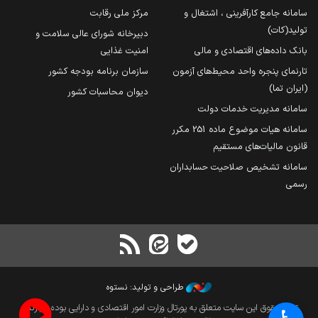
سامانه جامع کارآفرینی ، اشتغال و
مرکز ملی رقابت
تولید(کات)
دبیرخانه شورای عالی سلامت و
بانک داده‌های اقتصادی و مالی
امنیت غذایی
تارنمای پنجره واحد محیط‌های آزمون
سازمان برنامه بودجه کشور
(ایران تما)
دیوان محاسبات کشور
سامانه مدیریت خدمات دولت
سامانه هیات موضوع ماده 251 مکرر
قانون مالیات‌های مستقیم
سامانه تشخیص صلاحیت حسابداران
رسمی
طراحی و تولید: نستوه
تمام حقوق این سایت متعلق به پورتال وزارت امور اقتصادی و دارایی بوده و بازنشر