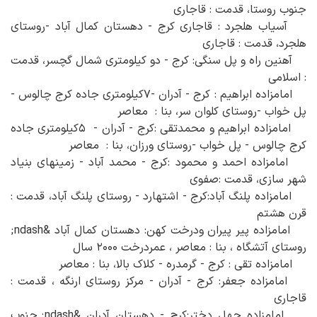
جنوب روستا، قدمت : قاجاری
آسیاب هلجرد : قاجاری کرج - دهستان کمال آباد -روستای
هلجرد، قدمت : قاجاری
آهنین راه و پل سنگی: کرج - دو کیلومتری شمال گچسر، قدمت
: اسلامی
امامزاده ابراهیم : کرج - آدران -۷کیلومتری جاده کرج چالوس -
پل خواب -روستای کلوان سر، بنا : معاصر
امامزاده ابراهیم و محمدتقی :کرج - آدران - ۵کیلومتری جاده
کرج چالوس - پل خواب -روستای ورزان، بنا : معاصر
امامزاده احمد و محمود :کرج - محمد آباد - زمینهای بنیاد
شهر سازی، قدمت :صفوی
امامزاده پلنگ آباد:کرج - اشتهارد - روستای پلنگ آباد، قدمت :
قرن هشتم
امامزاده پیر پیران ودرخت کهن: دهستان کمال آباد &ndash;
روستای آتشگاه ، بنا : معاصر ، عمردرخت ۲۰۰۰ سال
امامزاده تقی : کرج - گرمدره - کلاک بالا، بنا : معاصر
امامزاده جعفر: کرج - آدران - مرکز روستای ارنگه ، قدمت :
قاجاری
امامزاده چهل دختر:کرج - دهستان آدران &ndash; جنوب