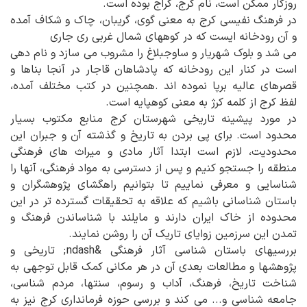
روزگار ممکن است، نام کرج، کراج بوده است.
در فرهنگ نفیسی کرج به معنی گوی، گریبان، چاک و شکاف آمده
و آن رودخانه ایست که در کوههای شمال غربی ری جاری
می شد و بلوک شهریار و ساوجبلاغ را مشروب می سازد و نام دهی
است در کنار این رودخانه که پادشاهان قاجار در آنجا بناها و
قصرهای عالیه برپا نموده اند .همچنین در کتب مختلف آمده،
لفظ کرج از کلمه کرژ به معنی کوهپایه است.
در مورد پیشینه تاریخی شهرستان کرج منابع مکتوب بسیار
محدود است. برای پی بردن به تاریخ و گذشته آن و جبران این
محدودیت، لازم است ابتدا آثار مادی و میراث های فرهنگی
منطقه را جستجو کنیم و پس از دسترسی به مواد فرهنگی، آنها را
شناسایی و معرفی نماییم تا بتوانیم راهگشای پژوهشگران و
باستان شناسانی باشیم که علاقه به تحقیقات گسترده تر در این
محدوده از خاک ایران دارند و مایلند با شناساندن فرهنگ و
تمدن این سرزمین زوایای تاریک آن را روشن نمایند.
بررسیهای باستان شناسی آثار فرهنگی &ndash; تاریخی و
پژوهشها و مطالعات بعدی آن در هر مکانی کمک قابل توجهی به
شناخت تاریخ، فرهنگ، آداب و رسوم، سنتها، مردم شناسی،
جامعه شناسی و... می کند و بررسی حوزه فرمانداری کرج نیز به