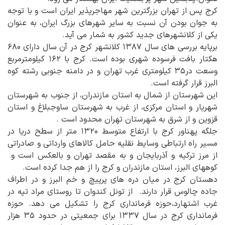
کرج پس از تهران بزرگترین شهر مهاجرپذیر ایران است و با توجه
به جوان بودن آن نسبت به سایر شهرهای بزرگ ایران، به عنوان
یکی از کلانشهرهای جدید کشور به شمار می آید.
برپایه بررسی های سال ۱۳۸۷ کلانشهر کرج در آن سال دارای ۶۸۰
هکتار بافت فرسوده شهری بوده است. کرج با ۱۶۲ کیلومترمربع
وسعت در۳۵ کیلومتری غرب تهران و در دامنه جنوبی رشته کوه
البرز قرار گرفته است.
این شهرستان از شمال به استان مازندران، از جنوب به شهرستان
شهریار و استان مرکزی، از غرب به شهرستان ساوجبلاغ و استان
قزوین و از شرق به شهرستان تهران محدود است .
جلگه پهناور کرج با ارتفاع متوسط ۱۳۲۰ متر از سطح دریا در
مسیر راه ارتباطی وسایط نقلیه حامل کالاهای وارداتی و صادراتی
از مرز ترکیه و آذربایجان و به مقصد تهران و بالعکس است و
کوههای البرز، استان مازندران و کرج را از هم جدا کرده است.
دهستان کرج در میان دره های پرپیچ و خم البرز و در اطراف
جاده چالوس قرار دارند. از تونل کندوان تا روستای مراد تپه در
غرب اشتهارد،حوزه فرمانداری کرج را تشکیل می دهد. حوزه
فرمانداری کرج در سال ۱۳۳۷ برای جمعیتی در حدود ۳۵ هزار