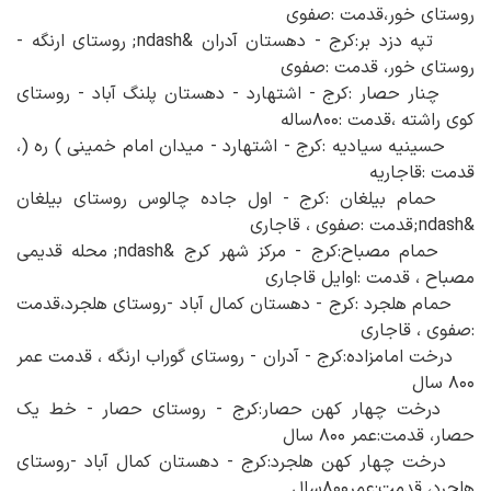
روستای خور،قدمت :صفوی
تپه دزد بر:کرج - دهستان آدران &ndash; روستای ارنگه -
روستای خور، قدمت :صفوی
چنار حصار :کرج - اشتهارد - دهستان پلنگ آباد - روستای
کوی راشته ،قدمت :۸۰۰ساله
حسینیه سیادیه :کرج - اشتهارد - میدان امام خمینی ) ره (،
قدمت :قاجاریه
حمام بیلغان :کرج - اول جاده چالوس روستای بیلغان
&ndash;قدمت :صفوی ، قاجاری
حمام مصباح:کرج - مرکز شهر کرج &ndash; محله قدیمی
مصباح ، قدمت :اوایل قاجاری
حمام هلجرد :کرج - دهستان کمال آباد -روستای هلجرد،قدمت
:صفوی ، قاجاری
درخت امامزاده:کرج - آدران - روستای گوراب ارنگه ، قدمت عمر
۸۰۰ سال
درخت چهار کهن حصار:کرج - روستای حصار - خط یک
حصار، قدمت:عمر ۸۰۰ سال
درخت چهار کهن هلجرد:کرج - دهستان کمال آباد -روستای
هلجرد، قدمت:عمر۸۰۰سال