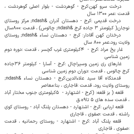
درخت سرو کهن:کرج - گوهردشت - بلوار اصلی گوهردشت ،
قدمت :عمر ۱۳۰۰ سال
درخت قدیمی :کرج - دهستان آدران &ndash; مرکز روستای
نوجان( کیلومتر ۳ جاده کرج &ndash; چالوس) ، قدمت :۸۰۰سال
درختان کهن آقادار: کرج - دهستان نساء &ndash; روستای
ولایت رود،عمر ۸۰۰ سال
غار یخ مراد :کرج - ۴کیلومتری غرب گچسر ، قدمت :دوره دوم
زمین شناسی
غارهای ری زمین وسیراچال :کرج - آسارا - کیلومتر ۳۶جاده
کرج چالوس ، قدمت :دوران دوم زمین شناسی
قدمتگاه آقا سید علاءالدین:کرج - دهستان نساء &ndash;
روستای ولایت رود، قدمت :قاجاری ، بنا:معاصر
قلعه ( بز قلعه: (کرج - اشتهارد - ۵کیلومتری جنوب مختار آباد
، قدمت سده های ۵ تا۹ه.ق
قلعه اربابی :کرج - اشتهارد - دهستان پلنگ آباد - روستای کوی
راشته ، قدمت :صفوی ، قاجاری
قلعه پلنگ آباد :کرج - اشتهارد - روستای رحمانیه ، قدمت
:صفوی ، قاجاری