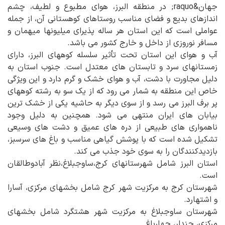
جهان&raquo; در منطقه البرز، هوای مطبوع و لطیف، چشم
اندازهای بدیع و فضای مناسب روستاهای کوهستانی آن، از جمله
عواملی است که این استان هر ساله پذیرای میلیونها میهمان و
مسافر نوروزی از داخل و خارج کشور می باشد.
آب و هوای این استان تحت تأثیر سلسله کوههای البرز، دارای
زمستانهای سرد و تابستان های معتدل است. جنوب استان به
دلیل مجاورت با دشت، آب و هوای خشک و گرم دارد و این ویژگی
خاص این منطقه به شمار می رود که از یک سو به رشته کوههای
پر برف البرز می رسد و از سوی دیگر به حاشیه یکی از خشک ترین
بیابان های ایران منتهی می شود. همچنین به دلیل وجود
ناهمواری های طبیعی از دره های عمیق و دشت های وسیعی
تشکیل شده است که با پوشش گیاهی مناسب و باغ های سرسبز،
بازدیدکنندگان را به سوی خود جذب می کند.
استان البرز شامل شهرستانهای کرج،ساوجبلاغ،نظر آبادوطالقان
است.
شهرستان کرج به مرکزیت شهر کرج شامل بخشهای مرکزی، آسارا
و اشتهارد.
شهرستان ساوجبلاغ به مرکزیت شهر هشتگرد شامل بخشهای
مرکزی، چندار، چهارباغ.