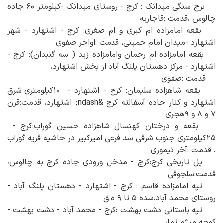
برج سنگی میدانک : کرج - روستای میدانک -کیلومتر ۶۰ جاده
چالوس ،قدمت :قاجاریه
بقعه امامزاده ام کبری و ام صغری: کرج - اشتهارد - شهر
اشتهارد -میدان امام خمینی، قدمت :اواخر صفوی
بقعه امامزاده ام رحمان وامامزاده زید ( سه گنبدان): کرج -
اشتهارد - مرکز دهستان پلنگ آباد از بخش اشتهارد،
قدمت :صفوی
بقعه شاهزاده سلیمان: کرج - اشتهارد - ۱۰کیلومتری شرق
اشتهارد و کنار جاده آسفالته کرج &ndash; اشتهارد، قدمت:قرن
۷ و ۸ و ۹هجری
بقعه و درختان کهنسال شاهزاده حسین گوراب:کرج -
۲۵کیلومتری جنوب شرقی سد فرعی امیرکبیر در حاشیه قریه گوراب
، قدمت :آخر تیموری
پل تاریخی کرج:کرج - مدخل ورودی جاده کرج به چالوس،
قدمت:سلجوقی
تپه امامزاده قاسم : کرج - اشتهارد - دهستان پلنگ آباد -
روستای محمد آباد،سده ۵ تا ۹ ه.ق
تپه باستانی دشت بهشت :کرج - محمد آباد - دشت بهشت -
کوچه میثم تمار