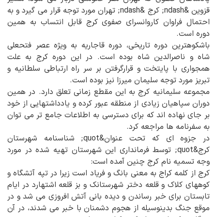
قزوین &ndash; کرج &ndash; تهران مورد توجه قرار می گیرد و به
احتمال فراوان کاروانسرای صفوی کرج قابل انتساب به همین
دوره است.
باشکوهترین دوره تاریخی، دوره قاجاریه به ویژه عصر فتحعلی
شاه و ناصرالدین شاه بوده است. در این دوره کرج به علت
همجواری با پایتخت و قرارگرفتن بر سر راه ارتباطی سلطانیه و
تبریز مورد توجه سلیمان میرزا نیز بوده است.
مجموعه سلیمانیه کرج به این مقطع زمانی تعلق دارد. در همین
دوران سپاهیان زیادی از منطقه عبور کرده و یادداشتهایی از خود
بر جای نهاده اند که برای دسترسی به اطلاعات جامع تر می توان
به سفرنامه ها مراجعه کرد.
در جزوه ای که تحت عنوان&quot; شناسنامه شهرستان
کرج&quot; توسط فرمانداری این شهرستان تهیه شده در مورد
وجه تسمیه نام کرج چنین آمده است:
کرج از کلمه کراج به معنی بانگ و فریاد است زیرا در تپه آتشگاه و
کوههای کلاک و قلعه دختر شهرستانک و بز قلعه اشتهارد در ایام
تابستان برای خبر رساندن و دیده بانی آتش افروزی می شد و در
موقع جنگ بدینوسیله از هجوم دشمنان با خبر می شدند، در آن