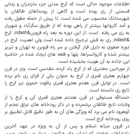
اطلاعات موجود حاکی است که کرج مدتی جزء مازندران و زمانی
قسمتی از ری بوده است و گاهی از روستاهای طالقان یا
شهرستانک محسوب می شده است. تا پیش از حمله مغول رفت
و آمد کاروانها بیشتر از راهی بوده که از طریق سگزآباد و شهریار
به ری می رفته است .از این دوره به بعد راه قزوین&ndash; کرج
&ndash; ری به قبلی ترجیح داده شده است ولی اهمیت کرج در
دوره صفوی به دلیل قرار گرفتن بر سر راه قزوین به تهران و تبریز
بیشتر شده و کاروانسراها، پلها و قلعه های ایجاد شده در حاشیه
این جاده به آن هویت بخشیده است.
از مورخین معتبری که از کرج یاد کرده، مقدسی است. وی در قرن
چهارم هجری قمری از کرج به عنوان یکی از قرای ری نام برده
است. در اوایل قرن هفتم هجری قمری یاقوت حموی نیز کرج را
تابع ری دانسته است.
حمدالله مستوفی در قرن هشتم هجری قمری کن و کرج را از
ولایات تابع طالقان برشمرده و در ذکر رودخانه های عراق عجم از
کوهرود نام می برد که ویژگی های آن به طور دقیق قابل تطبیق بر
روی رودخانه کرج است.
در قرون میانه اسلام و پس از آن به ویژه در عهد آخرین
پادشاهان صفوی که تهران مقر حکومتی دربار می شود، مسیر