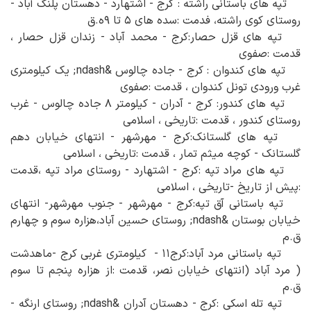
تپه های باستانی راشته : کرج - اشتهارد - دهستان پلنگ آباد -
روستای کوی راشته، فدمت :سده های ۵ تا ۹ه.ق
تپه های قزل حصار:کرج - محمد آباد - زندان قزل حصار ،
قدمت :صفوی
تپه های کندوان : کرج - جاده چالوس &ndash; یک کیلومتری
غرب ورودی تونل کندوان ، قدمت :صفوی
تپه های کندور: کرج - آدران - کیلومتر ۸ جاده چالوس - غرب
روستای کندور ، قدمت :تاریخی ، اسلامی
تپه های گلستانک:کرج - مهرشهر - انتهای خیابان دهم
گلستانک - کوچه میثم تمار ، قدمت :تاریخی ، اسلامی
تپه های مراد تپه :کرج - اشتهارد - روستای مراد تپه ،قدمت
:پیش از تاریخ -تاریخی ، اسلامی
تپه باستانی آق تپه:کرج - مهرشهر - جنوب مهرشهر- انتهای
خیابان بوستان &ndash; روستای حسین آباد،هزاره سوم و چهارم
ق.م
تپه باستانی مرد آباد:کرج۱۱ - کیلومتری غربی کرج -ماهدشت
( مرد آباد (انتهای خیابان نصر، قدمت :از هزاره پنجم تا سوم
ق.م
تپه تله اسکی :کرج - دهستان آدران &ndash; روستای ارنگه -