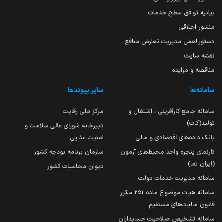
بیانیه توافق سطح خدمات
منشور اخلاقی
دستورالعمل مدیریت تعارض منافع
نقشه سایت
مناقصه و مزایده
سامانه‌ها
سایر پیوندها
سامانه جامع کارآفرینی ، اشتغال و
مرکز ملی رقابت
تولید(کات)
دبیرخانه شورای عالی سلامت و
بانک داده‌های اقتصادی و مالی
امنیت غذایی
تارنمای پنجره واحد محیط‌های آزمون
سازمان برنامه بودجه کشور
(ایران تما)
دیوان محاسبات کشور
سامانه مدیریت خدمات دولت
سامانه هیات موضوع ماده 251 مکرر
قانون مالیات‌های مستقیم
سامانه تشخیص صلاحیت حسابداران