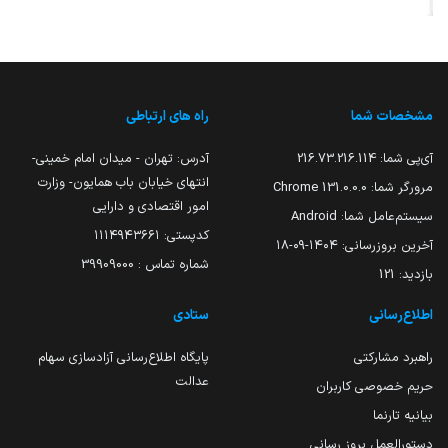
مشخصات شما
راه های ارتباطی
آی‌پی شما:
216.73.216.114
آدرس: تهران - میدان امام خمینی-
انتهای خیابان باب همایون- وزارت
مرورگر شما:
131.0.0.0 Chrome
امور اقتصادی و دارایی
سیستم‌عامل شما:
Android
کدپستی: ۱۱۱۴۹۴۳۶۶۱
آخرین بروزرسانی:
۱۴۰۴-۰۹-۱۸
شماره تماس : 39909000
بازدید:
121
اطلاع‌رسانی
ستادی
راهبرد مشارکتی
پایگاه اطلاع‌رسانی آزادسازی سهام
عدالت
حریم خصوصی کاربران
بیانیه تارنما
دستورالعمل بروز رسانی