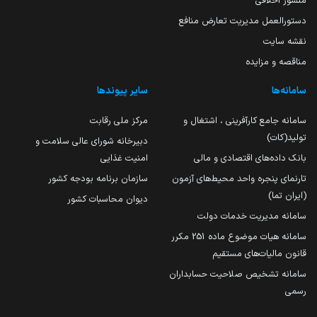
منشور اخلاقی
دستورالعمل مدیریت تعارض منافع
نقشه سایت
مناقصه و مزایده
سامانه‌ها
سایر پیوندها
سامانه جامع کارآفرینی ، اشتغال و
مرکز ملی رقابت
تولید(کات)
دبیرخانه شورای عالی سلامت و
بانک داده‌های اقتصادی و مالی
امنیت غذایی
تارنمای پنجره واحد محیط‌های آزمون
سازمان برنامه بودجه کشور
(ایران تما)
دیوان محاسبات کشور
سامانه مدیریت خدمات دولت
سامانه هیات موضوع ماده 251 مکرر
قانون مالیات‌های مستقیم
سامانه تشخیص صلاحیت حسابداران
رسمی