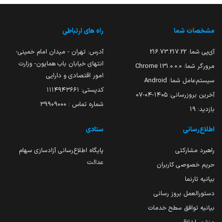
مشخصات شما
راه های ارتباطی
آی‌پی شما:
216.73.217.22
آدرس: تهران - میدان امام خمینی-
انتهای خیابان باب همایون- وزارت
مرورگر شما:
131.0.0.0 Chrome
امور اقتصادی و دارایی
سیستم‌عامل شما:
Android
کدپستی: ۱۱۱۴۹۴۳۶۶۱
آخرین بروزرسانی:
۱۴۰۵-۰۴-۰۷
شماره تماس : 39909000
بازدید:
19
اطلاع‌رسانی
ستادی
راهبرد مشارکتی
پایگاه اطلاع‌رسانی آزادسازی سهام
عدالت
حریم خصوصی کاربران
بیانیه تارنما
دستورالعمل بروز رسانی
بیانیه توافق سطح خدمات