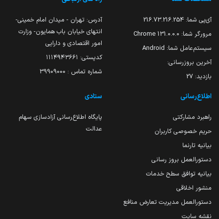
آی‌پی شما:
216.73.216.254
آدرس: تهران - میدان امام خمینی-
انتهای خیابان باب همایون- وزارت
مرورگر شما:
131.0.0.0 Chrome
امور اقتصادی و دارایی
سیستم‌عامل شما:
Android
کدپستی: ۱۱۱۴۹۴۳۶۶۱
آخرین بروزرسانی:
شماره تماس : 39909000
بازدید:
27
اطلاع‌رسانی
ستادی
راهبرد مشارکتی
پایگاه اطلاع‌رسانی آزادسازی سهام
عدالت
حریم خصوصی کاربران
بیانیه تارنما
دستورالعمل بروز رسانی
بیانیه توافق سطح خدمات
منشور اخلاقی
دستورالعمل مدیریت تعارض منافع
نقشه سایت