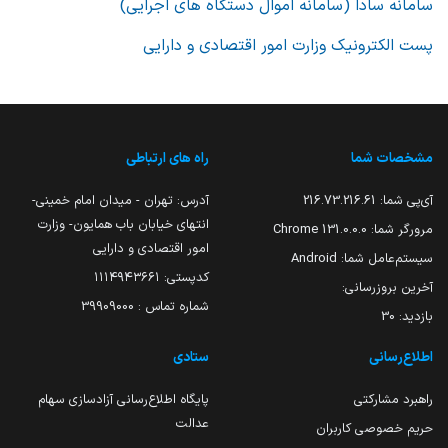
سامانه سادا (سامانه اموال دستگاه های اجرایی)
پست الکترونیک وزارت امور اقتصادی و دارایی
مشخصات شما
راه های ارتباطی
آی‌پی شما:
216.73.216.61
آدرس: تهران - میدان امام خمینی-
انتهای خیابان باب همایون- وزارت
مرورگر شما:
131.0.0.0 Chrome
امور اقتصادی و دارایی
سیستم‌عامل شما:
Android
کدپستی: ۱۱۱۴۹۴۳۶۶۱
آخرین بروزرسانی:
شماره تماس : 39909000
بازدید:
30
اطلاع‌رسانی
ستادی
راهبرد مشارکتی
پایگاه اطلاع‌رسانی آزادسازی سهام
عدالت
حریم خصوصی کاربران