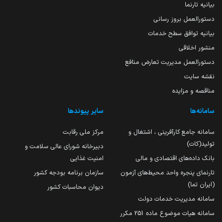
بیانیه تارنما
دستورالعمل بروز رسانی
بیانیه توافق سطح خدمات
منشور اخلاقی
دستورالعمل مدیریت تعارض منافع
نقشه سایت
مناقصه و مزایده
سامانه‌ها
سایر پیوندها
سامانه جامع کارآفرینی ، اشتغال و
مرکز ملی رقابت
تولید(کات)
دبیرخانه شورای عالی سلامت و
بانک داده‌های اقتصادی و مالی
امنیت غذایی
تارنمای پنجره واحد محیط‌های آزمون
سازمان برنامه بودجه کشور
(ایران تما)
دیوان محاسبات کشور
سامانه مدیریت خدمات دولت
سامانه هیات موضوع ماده 251 مکرر