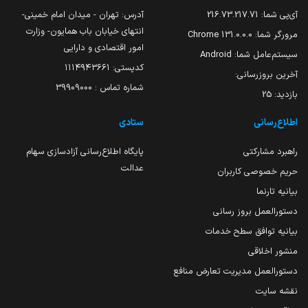
آی‌پی شما:
216.73.217.71
آدرس: تهران - میدان امام خمینی-
انتهای خیابان باب همایون- وزارت
مرورگر شما:
131.0.0.0 Chrome
امور اقتصادی و دارایی
سیستم‌عامل شما:
Android
کدپستی: ۱۱۱۴۹۴۳۶۶۱
آخرین بروزرسانی:
شماره تماس : 39909000
بازدید:
25
اطلاع‌رسانی
ستادی
راهبرد مشارکتی
پایگاه اطلاع‌رسانی آزادسازی سهام
عدالت
حریم خصوصی کاربران
بیانیه تارنما
دستورالعمل بروز رسانی
بیانیه توافق سطح خدمات
منشور اخلاقی
دستورالعمل مدیریت تعارض منافع
نقشه سایت