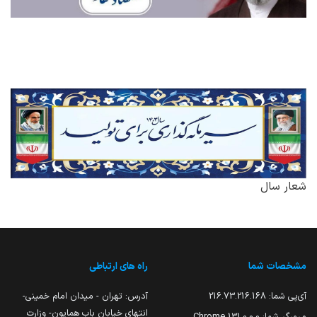
شعار سال
مشخصات شما
راه های ارتباطی
آی‌پی شما:
216.73.216.168
آدرس: تهران - میدان امام خمینی-
انتهای خیابان باب همایون- وزارت
مرورگر شما:
131.0.0.0 Chrome