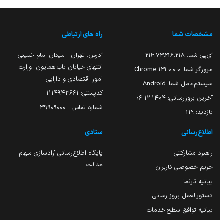
مشخصات شما
راه های ارتباطی
آی‌پی شما:
216.73.216.218
آدرس: تهران - میدان امام خمینی-
انتهای خیابان باب همایون- وزارت
مرورگر شما:
131.0.0.0 Chrome
امور اقتصادی و دارایی
سیستم‌عامل شما:
Android
کدپستی: ۱۱۱۴۹۴۳۶۶۱
آخرین بروزرسانی:
۱۴۰۴-۱۲-۰۶
شماره تماس : 39909000
بازدید:
119
اطلاع‌رسانی
ستادی
راهبرد مشارکتی
پایگاه اطلاع‌رسانی آزادسازی سهام
عدالت
حریم خصوصی کاربران
بیانیه تارنما
دستورالعمل بروز رسانی
بیانیه توافق سطح خدمات