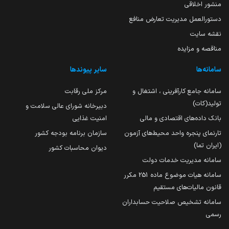
منشور اخلاقی
دستورالعمل مدیریت تعارض منافع
نقشه سایت
مناقصه و مزایده
سامانه‌ها
سایر پیوندها
سامانه جامع کارآفرینی ، اشتغال و
مرکز ملی رقابت
تولید(کات)
دبیرخانه شورای عالی سلامت و
بانک داده‌های اقتصادی و مالی
امنیت غذایی
تارنمای پنجره واحد محیط‌های آزمون
سازمان برنامه بودجه کشور
(ایران تما)
دیوان محاسبات کشور
سامانه مدیریت خدمات دولت
سامانه هیات موضوع ماده 251 مکرر
قانون مالیات‌های مستقیم
سامانه تشخیص صلاحیت حسابداران
رسمی