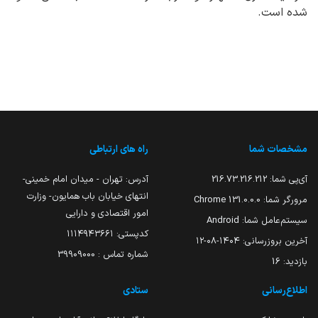
شده است.
مشخصات شما
راه های ارتباطی
آی‌پی شما:
216.73.216.212
آدرس: تهران - میدان امام خمینی-
انتهای خیابان باب همایون- وزارت
مرورگر شما:
131.0.0.0 Chrome
امور اقتصادی و دارایی
سیستم‌عامل شما:
Android
کدپستی: ۱۱۱۴۹۴۳۶۶۱
آخرین بروزرسانی:
۱۴۰۴-۰۸-۱۲
شماره تماس : 39909000
بازدید:
16
اطلاع‌رسانی
ستادی