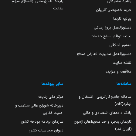
راهبرد مشارکتی
پایگاه اطلاع‌رسانی آزادسازی سهام
عدالت
حریم خصوصی کاربران
بیانیه تارنما
دستورالعمل بروز رسانی
بیانیه توافق سطح خدمات
منشور اخلاقی
دستورالعمل مدیریت تعارض منافع
نقشه سایت
مناقصه و مزایده
سامانه‌ها
سایر پیوندها
سامانه جامع کارآفرینی ، اشتغال و
مرکز ملی رقابت
تولید(کات)
دبیرخانه شورای عالی سلامت و
بانک داده‌های اقتصادی و مالی
امنیت غذایی
تارنمای پنجره واحد محیط‌های آزمون
سازمان برنامه بودجه کشور
(ایران تما)
دیوان محاسبات کشور