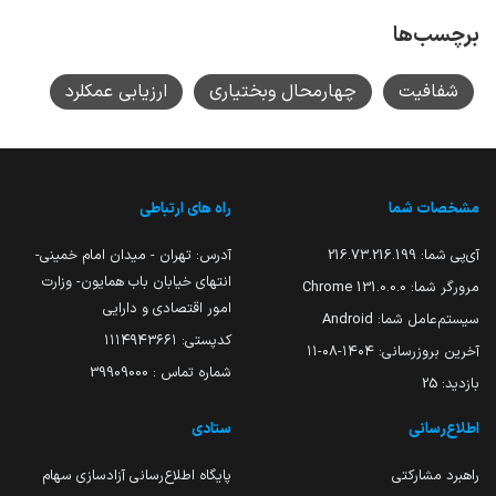
برچسب‌ها
شفافیت
چهارمحال وبختیاری
ارزیابی عمکلرد
مشخصات شما
راه های ارتباطی
آی‌پی شما:
216.73.216.199
آدرس: تهران - میدان امام خمینی-
انتهای خیابان باب همایون- وزارت
مرورگر شما:
131.0.0.0 Chrome
امور اقتصادی و دارایی
سیستم‌عامل شما:
Android
کدپستی: ۱۱۱۴۹۴۳۶۶۱
آخرین بروزرسانی:
۱۴۰۴-۰۸-۱۱
شماره تماس : 39909000
بازدید:
25
اطلاع‌رسانی
ستادی
راهبرد مشارکتی
پایگاه اطلاع‌رسانی آزادسازی سهام