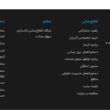
اطلاع‌رسانی
ستادی
ساما
راهبرد مشارکتی
پایگاه اطلاع‌رسانی آزادسازی
ساما
سهام عدالت
اشتغ
حریم خصوصی کاربران
ی و
بانک
بیانیه تارنما
تارن
دستورالعمل بروز رسانی
آزمو
بیانیه توافق سطح خدمات
سام
منشور اخلاقی
ساما
دستورالعمل مدیریت تعارض
منافع
مست
نقشه سایت
سام
مناقصه و مزایده
حساب