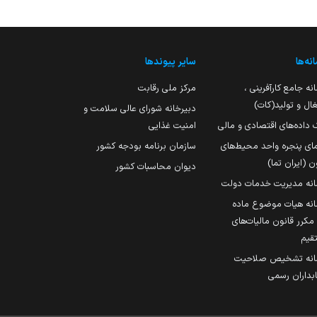
نه‌ها
سایر پیوندها
نه جامع کارآفرینی ،
مرکز ملی رقابت
ال و تولید(کات)
دبیرخانه شورای عالی سلامت و
 داده‌های اقتصادی و مالی
امنیت غذایی
مای پنجره واحد محیط‌های
سازمان برنامه بودجه کشور
ن (ایران تما)
دیوان محاسبات کشور
انه مدیریت خدمات دولت
نه هیات موضوع ماده
251 مکرر قانون مالیات‌های
قیم
انه تشخیص صلاحیت
داران رسمی