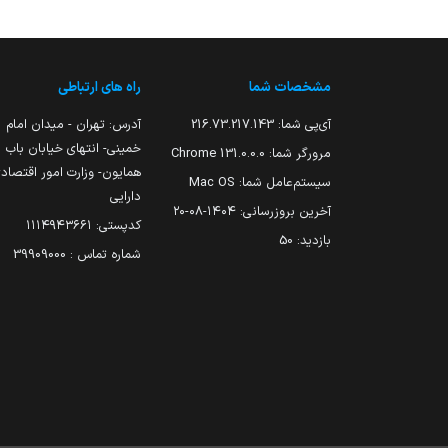
مشخصات شما
راه های ارتباطی
آی‌پی شما:
216.73.217.143
آدرس: تهران - میدان امام
خمینی- انتهای خیابان باب
مرورگر شما:
131.0.0.0 Chrome
همایون- وزارت امور اقتصاد
سیستم‌عامل شما:
Mac OS
دارایی
آخرین بروزرسانی:
۱۴۰۴-۰۸-۲۰
کدپستی: ۱۱۱۴۹۴۳۶۶۱
بازدید:
50
شماره تماس : 39909000