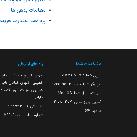
صدور مجوز مربوط به فر
مطالبات بدهی ها
پرداخت اعتبارات هزینه 
مشخصات شما
راه های ارتباطی
آی‌پی شما:
216.73.217.173
آدرس: تهران - میدان امام
خمینی- انتهای خیابان باب
مرورگر شما:
131.0.0.0 Chrome
همایون- وزارت امور اقتصاد
سیستم‌عامل شما:
Mac OS
دارایی
آخرین بروزرسانی:
۱۴۰۴-۰۸-۱۴
کدپستی: ۱۱۱۴۹۴۳۶۶۱
بازدید:
64
شماره تماس : 39909000