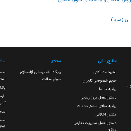
وش، انتقال و جابه‌جایی اموال منقول
ای (سایر)
اطلاع‌رسانی
ستادی
ساما
راهبرد مشارکتی
پایگاه اطلاع‌رسانی آزادسازی
ساما
سهام عدالت
اشتغ
حریم خصوصی کاربران
ی و
بانک
بیانیه تارنما
تارن
دستورالعمل بروز رسانی
آزمو
بیانیه توافق سطح خدمات
سام
منشور اخلاقی
ساما
دستورالعمل مدیریت تعارض
منافع