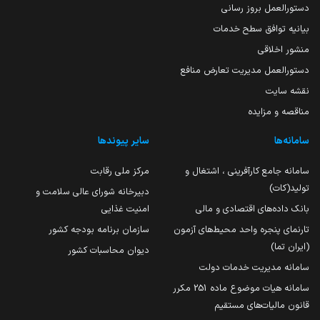
دستورالعمل بروز رسانی
بیانیه توافق سطح خدمات
منشور اخلاقی
دستورالعمل مدیریت تعارض منافع
نقشه سایت
مناقصه و مزایده
سامانه‌ها
سایر پیوندها
سامانه جامع کارآفرینی ، اشتغال و
مرکز ملی رقابت
تولید(کات)
دبیرخانه شورای عالی سلامت و
بانک داده‌های اقتصادی و مالی
امنیت غذایی
تارنمای پنجره واحد محیط‌های آزمون
سازمان برنامه بودجه کشور
(ایران تما)
دیوان محاسبات کشور
سامانه مدیریت خدمات دولت
سامانه هیات موضوع ماده 251 مکرر
قانون مالیات‌های مستقیم