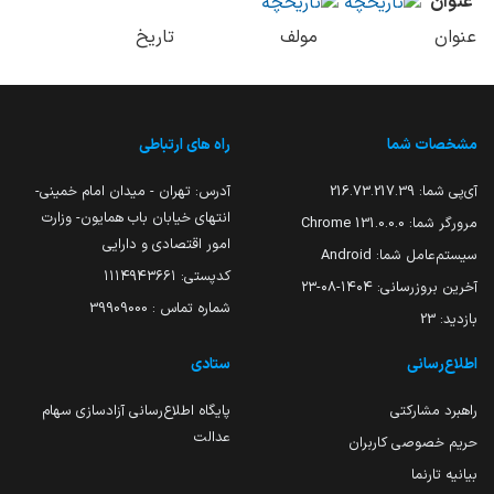
عنوان
عنوان
مولف
تاریخ
مشخصات شما
راه های ارتباطی
آی‌پی شما:
216.73.217.39
آدرس: تهران - میدان امام خمینی-
انتهای خیابان باب همایون- وزارت
مرورگر شما:
131.0.0.0 Chrome
امور اقتصادی و دارایی
سیستم‌عامل شما:
Android
کدپستی: ۱۱۱۴۹۴۳۶۶۱
آخرین بروزرسانی:
۱۴۰۴-۰۸-۲۳
شماره تماس : 39909000
بازدید:
23
اطلاع‌رسانی
ستادی
راهبرد مشارکتی
پایگاه اطلاع‌رسانی آزادسازی سهام
عدالت
حریم خصوصی کاربران
بیانیه تارنما