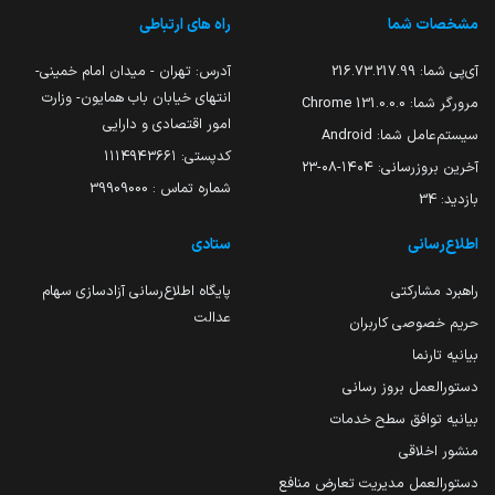
مشخصات شما
راه های ارتباطی
آی‌پی شما:
216.73.217.99
آدرس: تهران - میدان امام خمینی-
انتهای خیابان باب همایون- وزارت
مرورگر شما:
131.0.0.0 Chrome
امور اقتصادی و دارایی
سیستم‌عامل شما:
Android
کدپستی: ۱۱۱۴۹۴۳۶۶۱
آخرین بروزرسانی:
۱۴۰۴-۰۸-۲۳
شماره تماس : 39909000
بازدید:
34
اطلاع‌رسانی
ستادی
راهبرد مشارکتی
پایگاه اطلاع‌رسانی آزادسازی سهام
عدالت
حریم خصوصی کاربران
بیانیه تارنما
دستورالعمل بروز رسانی
بیانیه توافق سطح خدمات
منشور اخلاقی
دستورالعمل مدیریت تعارض منافع