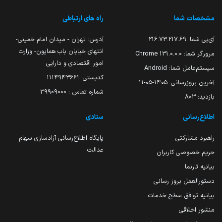
مشخصات شما
راه های ارتباطی
آی‌پی شما:
216.73.217.69
آدرس: تهران - میدان امام خمینی-
انتهای خیابان باب همایون- وزارت
مرورگر شما:
131.0.0.0 Chrome
امور اقتصادی و دارایی
سیستم‌عامل شما:
Android
کدپستی: ۱۱۱۴۹۴۳۶۶۱
آخرین بروزرسانی:
۱۴۰۵-۰۵-۱۱
شماره تماس : 39909000
بازدید:
803
اطلاع‌رسانی
ستادی
راهبرد مشارکتی
پایگاه اطلاع‌رسانی آزادسازی سهام
عدالت
حریم خصوصی کاربران
بیانیه تارنما
دستورالعمل بروز رسانی
بیانیه توافق سطح خدمات
منشور اخلاقی