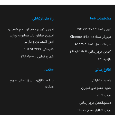
مشخصات شما
راه های ارتباطی
آی‌پی شما:
216.73.217.14
آدرس: تهران - میدان امام خمینی-
انتهای خیابان باب همایون- وزارت
مرورگر شما:
131.0.0.0 Chrome
امور اقتصادی و دارایی
سیستم‌عامل شما:
Android
کدپستی: ۱۱۱۴۹۴۳۶۶۱
آخرین بروزرسانی:
۱۴۰۴-۰۸-۲۴
شماره تماس : 39909000
بازدید:
13
اطلاع‌رسانی
ستادی
راهبرد مشارکتی
پایگاه اطلاع‌رسانی آزادسازی سهام
عدالت
حریم خصوصی کاربران
بیانیه تارنما
دستورالعمل بروز رسانی
بیانیه توافق سطح خدمات