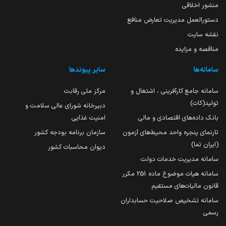
منشور اخلاقی
دستورالعمل مدیریت تعارض منافع
نقشه سایت
مناقصه و مزایده
سامانه‌ها
سایر پیوندها
سامانه جامع کارآفرینی ، اشتغال و
مرکز ملی رقابت
تولید(کات)
دبیرخانه شورای عالی سلامت و
بانک داده‌های اقتصادی و مالی
امنیت غذایی
تارنمای پنجره واحد محیط‌های آزمون
سازمان برنامه بودجه کشور
(ایران تما)
دیوان محاسبات کشور
سامانه مدیریت خدمات دولت
سامانه هیات موضوع ماده 251 مکرر
قانون مالیات‌های مستقیم
سامانه تشخیص صلاحیت حسابداران
رسمی