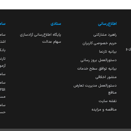
اطلاع‌رسانی
ستادی
ساما
راهبرد مشارکتی
پایگاه اطلاع‌رسانی آزادسازی
ساما
سهام عدالت
اشتغ
حریم خصوصی کاربران
ی و
بانک
بیانیه تارنما
تارن
دستورالعمل بروز رسانی
آزمو
بیانیه توافق سطح خدمات
سام
منشور اخلاقی
ساما
دستورالعمل مدیریت تعارض
منافع
مست
نقشه سایت
سام
مناقصه و مزایده
حساب