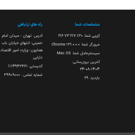
مشخصات شما
راه های ارتباطی
آی‌پی شما:
216.73.217.130
آدرس: تهران - میدان امام
خمینی- انتهای خیابان باب
مرورگر شما:
131.0.0.0 Chrome
همایون- وزارت امور اقتصاد
سیستم‌عامل شما:
Mac OS
دارایی
آخرین بروزرسانی:
کدپستی: ۱۱۱۴۹۴۳۶۶۱
۱۴۰۴-۰۸-۲۴
شماره تماس : 39909000
بازدید:
29