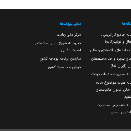
نه‌ها
سایر پیوندها
نه جامع کارآفرینی ،
مرکز ملی رقابت
ال و تولید(کات)
دبیرخانه شورای عالی سلامت و
 داده‌های اقتصادی و مالی
امنیت غذایی
مای پنجره واحد محیط‌های
سازمان برنامه بودجه کشور
ن (ایران تما)
دیوان محاسبات کشور
انه مدیریت خدمات دولت
نه هیات موضوع ماده
251 مکرر قانون مالیات‌های
قیم
انه تشخیص صلاحیت
داران رسمی