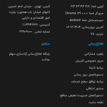
آی‌پی شما:
216.73.216.218
آدرس: تهران - میدان امام خمینی-
انتهای خیابان باب همایون- وزارت
مرورگر شما:
131.0.0.0 Chrome
امور اقتصادی و دارایی
سیستم‌عامل شما:
Android
کدپستی: ۱۱۱۴۹۴۳۶۶۱
آخرین بروزرسانی:
۱۴۰۴-۱۲-۰۶
شماره تماس : 39909000
بازدید:
78
اطلاع‌رسانی
ستادی
راهبرد مشارکتی
پایگاه اطلاع‌رسانی آزادسازی سهام
عدالت
حریم خصوصی کاربران
بیانیه تارنما
دستورالعمل بروز رسانی
بیانیه توافق سطح خدمات
منشور اخلاقی
دستورالعمل مدیریت تعارض منافع
نقشه سایت