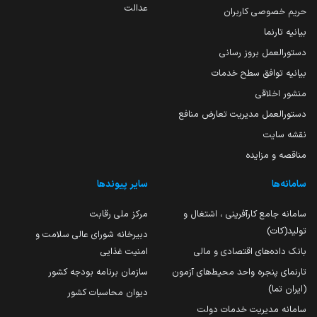
عدالت
حریم خصوصی کاربران
بیانیه تارنما
دستورالعمل بروز رسانی
بیانیه توافق سطح خدمات
منشور اخلاقی
دستورالعمل مدیریت تعارض منافع
نقشه سایت
مناقصه و مزایده
سامانه‌ها
سایر پیوندها
سامانه جامع کارآفرینی ، اشتغال و
مرکز ملی رقابت
تولید(کات)
دبیرخانه شورای عالی سلامت و
بانک داده‌های اقتصادی و مالی
امنیت غذایی
تارنمای پنجره واحد محیط‌های آزمون
سازمان برنامه بودجه کشور
(ایران تما)
دیوان محاسبات کشور
سامانه مدیریت خدمات دولت