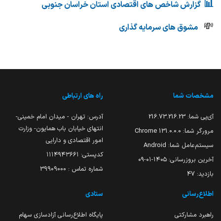
📊
گزارش شاخص های اقتصادی استان خراسان جنوبی
💸
مشوق های سرمایه گذاری
مشخصات شما
راه های ارتباطی
آی‌پی شما:
216.73.216.23
آدرس: تهران - میدان امام خمینی-
انتهای خیابان باب همایون- وزارت
مرورگر شما:
131.0.0.0 Chrome
امور اقتصادی و دارایی
سیستم‌عامل شما:
Android
کدپستی: ۱۱۱۴۹۴۳۶۶۱
آخرین بروزرسانی:
۱۴۰۵-۰۱-۰۹
شماره تماس : 39909000
بازدید:
47
اطلاع‌رسانی
ستادی
راهبرد مشارکتی
پایگاه اطلاع‌رسانی آزادسازی سهام