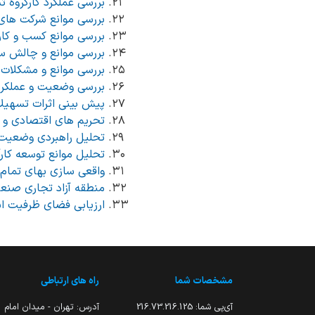
بررسی عملکرد کارگروه ت
بررسی موانع شرکت های
بررسی موانع کسب و کار
بررسی موانع و چالش سر
بررسی موانع و مشکلات
بررسی وضعیت و عملکرد
پیش بینی اثرات تسهیلات اعطایی تبصره ۱۸ قانون بودجه بر
تحریم های اقتصادی و ت
تحلیل راهبردی وضعیت م
تحلیل موانع توسعه کار
واقعی سازی بهای تمام
منطقه آزاد تجاری صنعت
ارزیابی فضای ظرفیت انر
مشخصات شما
راه های ارتباطی
آی‌پی شما:
216.73.216.125
آدرس: تهران - میدان امام