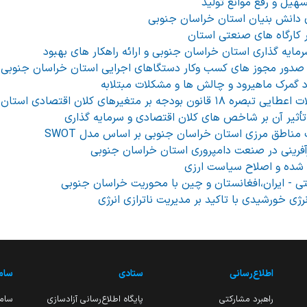
سهیل و رفع موانع تولید
 دانش بنیان استان خراسان جنوبی
 کارگاه های صنعتی استان
مایه گذاری استان خراسان جنوبی و ارائه راهکار های بهبود
 صدور مجوز های کسب وکار دستگاهای اجرایی استان خراسان جنوبی
 گمرک ماهیرود و چالش ها و مشکلات مبتلابه
 متغیرهای کلان اقتصادی استان خراسان جنوبی
أثیر آن بر شاخص های کلان اقتصادی و سرمایه گذاری
ناطق مرزی استان خراسان جنوبی بر اساس مدل SWOT
آفرینی در صنعت دامپروری استان خراسان جنوبی
 شده و اصلاح سیاست ارزی
ی - ایران،افغانستان و چین با محوریت خراسان جنوبی
ژی خورشیدی با تاکید بر مدیریت ناترازی انرژی
اطلاع‌رسانی
ستادی
ساما
راهبرد مشارکتی
پایگاه اطلاع‌رسانی آزادسازی
ساما