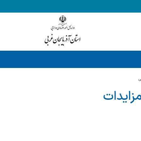
ی
زایدات