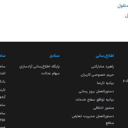
منقول
ل
اطلاع‌رسانی
ستادی
ساما
راهبرد مشارکتی
پایگاه اطلاع‌رسانی آزادسازی
ساما
سهام عدالت
اشتغ
حریم خصوصی کاربران
ی و
بانک
بیانیه تارنما
تارن
دستورالعمل بروز رسانی
آزمو
بیانیه توافق سطح خدمات
سام
منشور اخلاقی
ساما
دستورالعمل مدیریت تعارض
منافع
مست