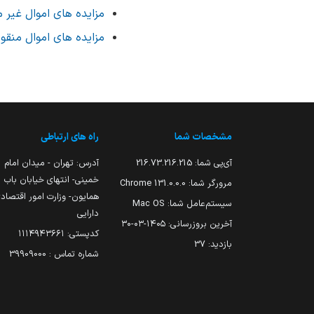
مزایده های اموال غیر 
مزایده های اموال منقو
مشخصات شما
راه های ارتباطی
آی‌پی شما:
216.73.216.215
آدرس: تهران - میدان امام
خمینی- انتهای خیابان باب
مرورگر شما:
131.0.0.0 Chrome
همایون- وزارت امور اقتصاد
سیستم‌عامل شما:
Mac OS
دارایی
آخرین بروزرسانی:
۱۴۰۵-۰۳-۳۰
کدپستی: ۱۱۱۴۹۴۳۶۶۱
بازدید:
37
شماره تماس : 39909000