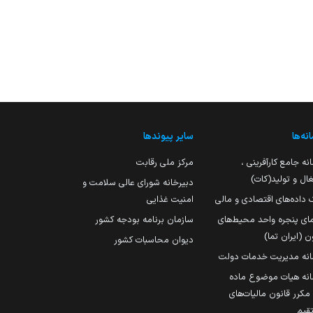
نه‌ها
سایر پیوندها
نه جامع کارآفرینی ،
مرکز ملی رقابت
ال و تولید(کات)
دبیرخانه شورای عالی سلامت و
 داده‌های اقتصادی و مالی
امنیت غذایی
مای پنجره واحد محیط‌های
سازمان برنامه بودجه کشور
ن (ایران تما)
دیوان محاسبات کشور
انه مدیریت خدمات دولت
نه هیات موضوع ماده
251 مکرر قانون مالیات‌های
قیم