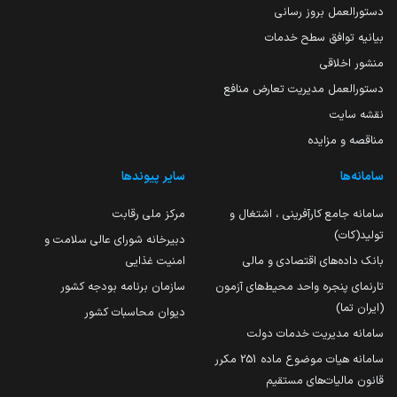
دستورالعمل بروز رسانی
بیانیه توافق سطح خدمات
منشور اخلاقی
دستورالعمل مدیریت تعارض منافع
نقشه سایت
مناقصه و مزایده
سامانه‌ها
سایر پیوندها
سامانه جامع کارآفرینی ، اشتغال و
مرکز ملی رقابت
تولید(کات)
دبیرخانه شورای عالی سلامت و
بانک داده‌های اقتصادی و مالی
امنیت غذایی
تارنمای پنجره واحد محیط‌های آزمون
سازمان برنامه بودجه کشور
(ایران تما)
دیوان محاسبات کشور
سامانه مدیریت خدمات دولت
سامانه هیات موضوع ماده 251 مکرر
قانون مالیات‌های مستقیم