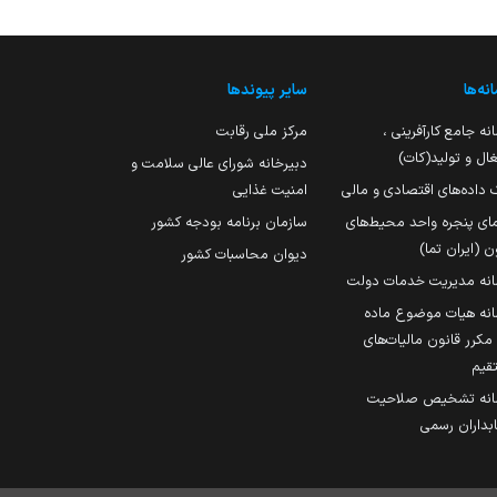
نه‌ها
سایر پیوندها
نه جامع کارآفرینی ،
مرکز ملی رقابت
ال و تولید(کات)
دبیرخانه شورای عالی سلامت و
 داده‌های اقتصادی و مالی
امنیت غذایی
مای پنجره واحد محیط‌های
سازمان برنامه بودجه کشور
ن (ایران تما)
دیوان محاسبات کشور
انه مدیریت خدمات دولت
نه هیات موضوع ماده
251 مکرر قانون مالیات‌های
قیم
انه تشخیص صلاحیت
داران رسمی