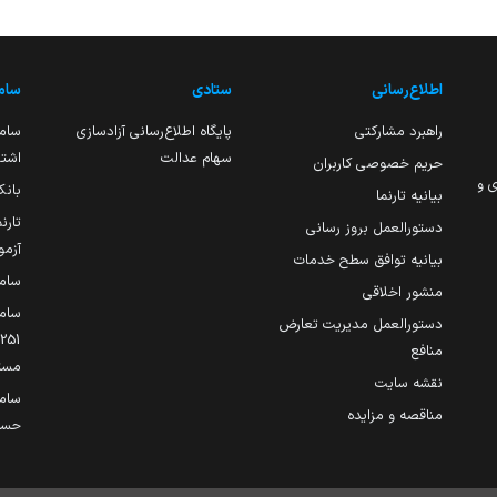
اطلاع‌رسانی
ستادی
ساما
راهبرد مشارکتی
پایگاه اطلاع‌رسانی آزادسازی
ساما
سهام عدالت
اشتغ
حریم خصوصی کاربران
ی و
بانک
بیانیه تارنما
تارن
دستورالعمل بروز رسانی
آزمو
بیانیه توافق سطح خدمات
سام
منشور اخلاقی
ساما
دستورالعمل مدیریت تعارض
منافع
مست
نقشه سایت
سام
مناقصه و مزایده
حساب