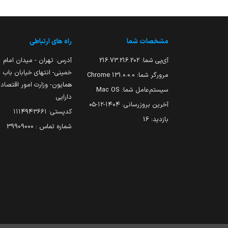
مشخصات شما
راه های ارتباطی
آی‌پی شما:
216.73.216.202
آدرس: تهران - میدان امام
خمینی- انتهای خیابان باب
مرورگر شما:
131.0.0.0 Chrome
همایون- وزارت امور اقتصاد
سیستم‌عامل شما:
Mac OS
دارایی
آخرین بروزرسانی:
۱۴۰۴-۱۲-۰۵
کدپستی: ۱۱۱۴۹۴۳۶۶۱
بازدید:
16
شماره تماس : 39909000