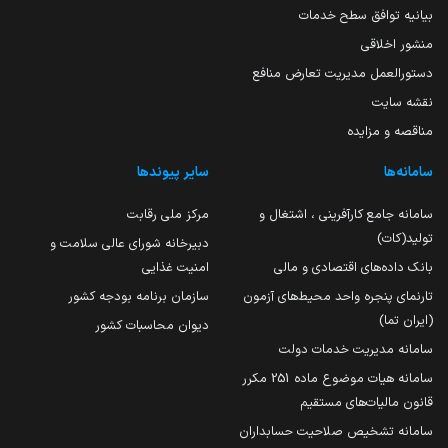
بیانیه توافق سطح خدمات
منشور اخلاقی
دستورالعمل مدیریت تعارض منافع
نقشه سایت
مناقصه و مزایده
سامانه‌ها
سایر پیوندها
سامانه جامع کارآفرینی ، اشتغال و
مرکز ملی رقابت
تولید(کات)
دبیرخانه شورای عالی سلامت و
بانک داده‌های اقتصادی و مالی
امنیت غذایی
تارنمای پنجره واحد محیط‌های آزمون
سازمان برنامه بودجه کشور
(ایران تما)
دیوان محاسبات کشور
سامانه مدیریت خدمات دولت
سامانه هیات موضوع ماده 251 مکرر
قانون مالیات‌های مستقیم
سامانه تشخیص صلاحیت حسابداران