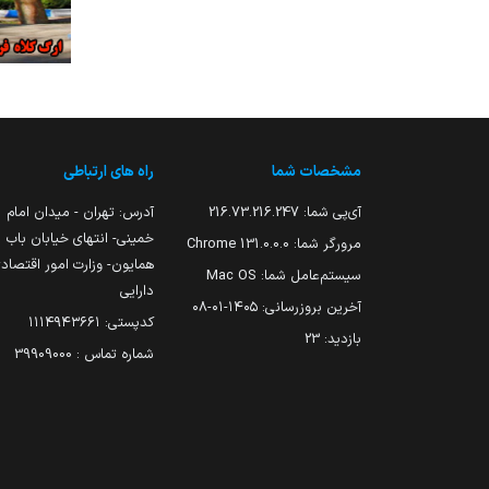
مشخصات شما
راه های ارتباطی
آی‌پی شما:
216.73.216.247
آدرس: تهران - میدان امام
خمینی- انتهای خیابان باب
مرورگر شما:
131.0.0.0 Chrome
همایون- وزارت امور اقتصاد
سیستم‌عامل شما:
Mac OS
دارایی
آخرین بروزرسانی:
۱۴۰۵-۰۱-۰۸
کدپستی: ۱۱۱۴۹۴۳۶۶۱
بازدید:
23
شماره تماس : 39909000