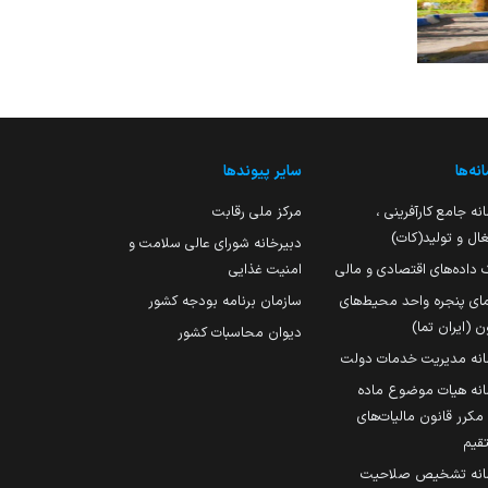
نه‌ها
سایر پیوندها
نه جامع کارآفرینی ،
مرکز ملی رقابت
ال و تولید(کات)
دبیرخانه شورای عالی سلامت و
 داده‌های اقتصادی و مالی
امنیت غذایی
مای پنجره واحد محیط‌های
سازمان برنامه بودجه کشور
ن (ایران تما)
دیوان محاسبات کشور
انه مدیریت خدمات دولت
نه هیات موضوع ماده
251 مکرر قانون مالیات‌های
قیم
انه تشخیص صلاحیت