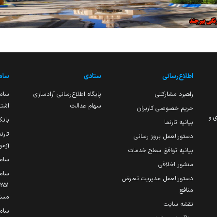
اطلاع‌رسانی
ستادی
ساما
راهبرد مشارکتی
پایگاه اطلاع‌رسانی آزادسازی
ساما
سهام عدالت
اشتغ
حریم خصوصی کاربران
ی و
بانک
بیانیه تارنما
تارن
دستورالعمل بروز رسانی
آزمو
بیانیه توافق سطح خدمات
سام
منشور اخلاقی
ساما
دستورالعمل مدیریت تعارض
منافع
مست
نقشه سایت
سام