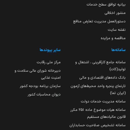
بیانیه توافق سطح خدمات
منشور اخلاقی
دستورالعمل مدیریت تعارض منافع
نقشه سایت
مناقصه و مزایده
سامانه‌ها
سایر پیوندها
سامانه جامع کارآفرینی ، اشتغال و
مرکز ملی رقابت
تولید(کات)
دبیرخانه شورای عالی سلامت و
بانک داده‌های اقتصادی و مالی
امنیت غذایی
تارنمای پنجره واحد محیط‌های آزمون
سازمان برنامه بودجه کشور
(ایران تما)
دیوان محاسبات کشور
سامانه مدیریت خدمات دولت
سامانه هیات موضوع ماده 251 مکرر
قانون مالیات‌های مستقیم
سامانه تشخیص صلاحیت حسابداران