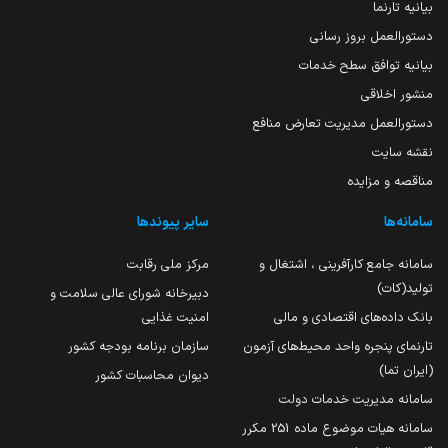
بیانیه تارنما
دستورالعمل بروز رسانی
بیانیه توافق سطح خدمات
منشور اخلاقی
دستورالعمل مدیریت تعارض منافع
نقشه سایت
مناقصه و مزایده
سامانه‌ها
سایر پیوندها
سامانه جامع کارآفرینی ، اشتغال و
مرکز ملی رقابت
تولید(کات)
دبیرخانه شورای عالی سلامت و
بانک داده‌های اقتصادی و مالی
امنیت غذایی
تارنمای پنجره واحد محیط‌های آزمون
سازمان برنامه بودجه کشور
(ایران تما)
دیوان محاسبات کشور
سامانه مدیریت خدمات دولت
سامانه هیات موضوع ماده 251 مکرر