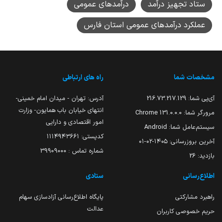
ستاد تجهیز درآمد
درآمدهای عمومی
عملکرد درآمدهای عمومی استان فارس
مشخصات شما
راه های ارتباطی
آی‌پی شما:
216.73.217.129
آدرس: تهران - میدان امام خمینی-
انتهای خیابان باب همایون- وزارت
مرورگر شما:
131.0.0.0 Chrome
امور اقتصادی و دارایی
سیستم‌عامل شما:
Android
کدپستی: ۱۱۱۴۹۴۳۶۶۱
آخرین بروزرسانی:
۱۴۰۵-۰۲-۰۱
شماره تماس : 39909000
بازدید:
26
اطلاع‌رسانی
ستادی
راهبرد مشارکتی
پایگاه اطلاع‌رسانی آزادسازی سهام
عدالت
حریم خصوصی کاربران