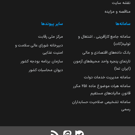
نقشه سایت
مناقصه و مزایده
سامانه‌ها
سایر پیوندها
سامانه جامع کارآفرینی ، اشتغال و
مرکز ملی رقابت
تولید(کات)
دبیرخانه شورای عالی سلامت و
بانک داده‌های اقتصادی و مالی
امنیت غذایی
تارنمای پنجره واحد محیط‌های آزمون
سازمان برنامه بودجه کشور
(ایران تما)
دیوان محاسبات کشور
سامانه مدیریت خدمات دولت
سامانه هیات موضوع ماده 251 مکرر
قانون مالیات‌های مستقیم
سامانه تشخیص صلاحیت حسابداران
رسمی