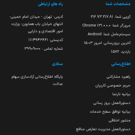
مشخصات شما
راه های ارتباطی
آی‌پی شما:
216.73.217.81
آدرس: تهران - میدان امام خمینی-
انتهای خیابان باب همایون- وزارت
مرورگر شما:
131.0.0.0 Chrome
امور اقتصادی و دارایی
سیستم‌عامل شما:
Android
کدپستی: ۱۱۱۴۹۴۳۶۶۱
آخرین بروزرسانی:
امروز ۱۵:۰۳
شماره تماس : 39909000
بازدید:
1572
اطلاع‌رسانی
ستادی
راهبرد مشارکتی
پایگاه اطلاع‌رسانی آزادسازی سهام
عدالت
حریم خصوصی کاربران
بیانیه تارنما
دستورالعمل بروز رسانی
بیانیه توافق سطح خدمات
منشور اخلاقی
دستورالعمل مدیریت تعارض منافع