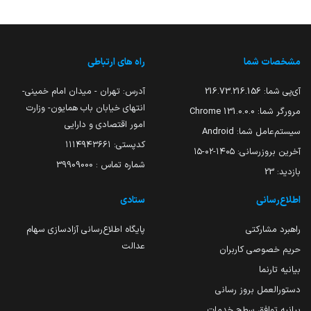
مشخصات شما
راه های ارتباطی
آی‌پی شما:
216.73.216.156
آدرس: تهران - میدان امام خمینی-
انتهای خیابان باب همایون- وزارت
مرورگر شما:
131.0.0.0 Chrome
امور اقتصادی و دارایی
سیستم‌عامل شما:
Android
کدپستی: ۱۱۱۴۹۴۳۶۶۱
آخرین بروزرسانی:
۱۴۰۵-۰۲-۱۵
شماره تماس : 39909000
بازدید:
23
اطلاع‌رسانی
ستادی
راهبرد مشارکتی
پایگاه اطلاع‌رسانی آزادسازی سهام
عدالت
حریم خصوصی کاربران
بیانیه تارنما
دستورالعمل بروز رسانی
بیانیه توافق سطح خدمات