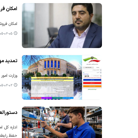
امکان فر
امکان فروش
-۰۲-۰۵ ۰۳:۴۷
تمدید مه
وزارت امور
-۰۲-۰۲ ۰۹:۵۲
دستورالع
اداره کل ا
حفظ رابطه 