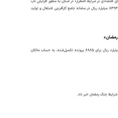
ی اقتصادی در شرایط اضطرار» در استان به منظور افزایش تاب
آوری بنگاه‌های آسیب دیده از جنگ تاکنون ۱۲۱۸ درخواست تسهیلات حمایتی به مبلغ بیش از ۸۴۹۴ میلیارد ریال در سامانه جامع کارآفرینی اشتغال و تولید
در تازه‌ترین مرحله از پرداخت خسارت خودروهای آسیب‌دیده از «جنگ رمضان»، مبلغ ۴۱۶۰ میلیارد ریال برای ۶۸۸۵ پرونده تکمیل‌شده، به حساب مالکان