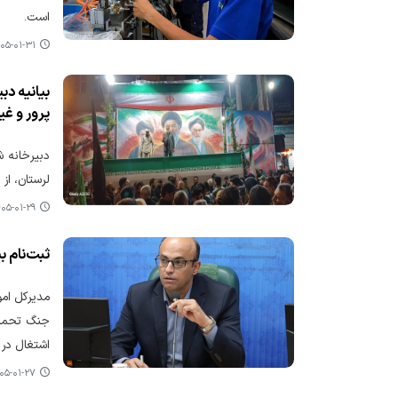
است.
۵-۰۱-۳۱ ۰۸:۳۱
بیانیه دب
پرور و غی
دبیرخانه ش
لرستان، از
۵-۰۱-۲۹ ۱۳:۴۱
ثبت‌نام ب
مدیرکل امو
اشتغال در ساما
۵-۰۱-۲۷ ۰۸:۴۶