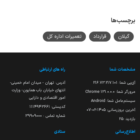
برچسب‌ها
گیلان
قرارداد
تعمیرات اداره کل
مشخصات شما
راه های ارتباطی
آی‌پی شما:
216.73.217.101
آدرس: تهران - میدان امام خمینی-
انتهای خیابان باب همایون- وزارت
مرورگر شما:
131.0.0.0 Chrome
امور اقتصادی و دارایی
سیستم‌عامل شما:
Android
کدپستی: ۱۱۱۴۹۴۳۶۶۱
آخرین بروزرسانی:
۱۴۰۵-۰۲-۰۷
شماره تماس : 39909000
بازدید:
25
اطلاع‌رسانی
ستادی