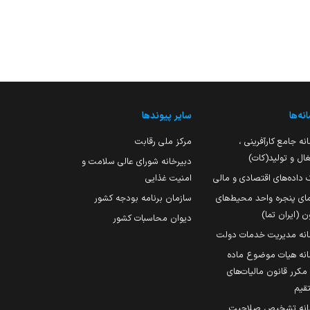
نه‌ها
سایر پیوندها
نه جامع کارآفرینی ،
مرکز ملی رقابت
ال و تولید(کات)
دبیرخانه شورای عالی سلامت و
 داده‌های اقتصادی و مالی
امنیت غذایی
مای پنجره واحد محیط‌های
سازمان برنامه بودجه کشور
ن (ایران تما)
دیوان محاسبات کشور
انه مدیریت خدمات دولت
نه هیات موضوع ماده
251 مکرر قانون مالیات‌های
قیم
انه تشخیص صلاحیت