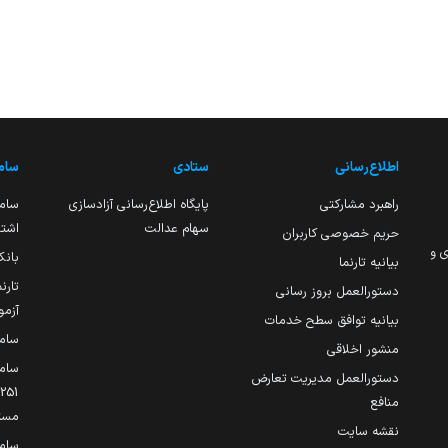
اطلاع‌رسانی
ستادی
ساما
راهبرد مشارکتی
پایگاه اطلاع‌رسانی آزادسازی
ساما
سهام عدالت
اشتغ
حریم خصوصی کاربران
ی و
بانک
بیانیه تارنما
تارن
دستورالعمل بروز رسانی
آزمو
بیانیه توافق سطح خدمات
سام
منشور اخلاقی
ساما
دستورالعمل مدیریت تعارض
منافع
مست
نقشه سایت
سام