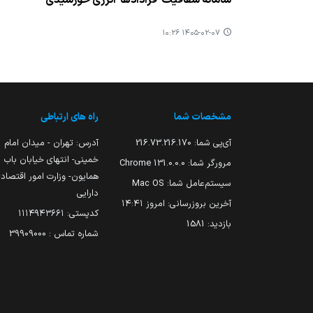
۱۴۰۵-۰۲-۰۷ ۱۰:۲۶
مشخصات شما
راه های ارتباطی
آی‌پی شما:
216.73.216.170
آدرس: تهران - میدان امام
خمینی- انتهای خیابان باب
مرورگر شما:
131.0.0.0 Chrome
همایون- وزارت امور اقتصاد
سیستم‌عامل شما:
Mac OS
دارایی
آخرین بروزرسانی:
امروز ۱۴:۴۱
کدپستی: ۱۱۱۴۹۴۳۶۶۱
بازدید:
1581
شماره تماس : 39909000