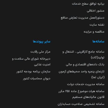
بیانیه توافق سطح خدمات
منشور اخلاقی
دستورالعمل مدیریت تعارض منافع
نقشه سایت
مناقصه و مزایده
سامانه‌ها
سایر پیوندها
سامانه جامع کارآفرینی ، اشتغال و
مرکز ملی رقابت
تولید(کات)
دبیرخانه شورای عالی سلامت و
بانک داده‌های اقتصادی و مالی
امنیت غذایی
تارنمای پنجره واحد محیط‌های آزمون
سازمان برنامه بودجه کشور
(ایران تما)
دیوان محاسبات کشور
سامانه مدیریت خدمات دولت
سامانه هیات موضوع ماده 251 مکرر
قانون مالیات‌های مستقیم
سامانه تشخیص صلاحیت حسابداران