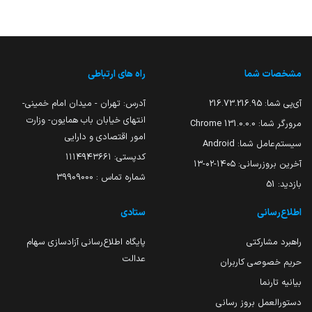
مشخصات شما
راه های ارتباطی
آی‌پی شما:
216.73.216.95
آدرس: تهران - میدان امام خمینی-
انتهای خیابان باب همایون- وزارت
مرورگر شما:
131.0.0.0 Chrome
امور اقتصادی و دارایی
سیستم‌عامل شما:
Android
کدپستی: ۱۱۱۴۹۴۳۶۶۱
آخرین بروزرسانی:
۱۴۰۵-۰۲-۱۳
شماره تماس : 39909000
بازدید:
51
اطلاع‌رسانی
ستادی
راهبرد مشارکتی
پایگاه اطلاع‌رسانی آزادسازی سهام
عدالت
حریم خصوصی کاربران
بیانیه تارنما
دستورالعمل بروز رسانی