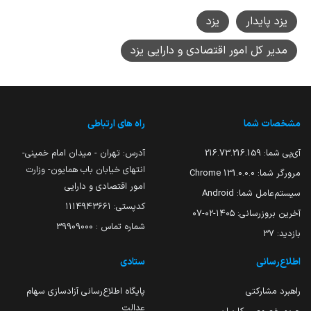
یزد پایدار
یزد
مدیر کل امور اقتصادی و دارایی یزد
مشخصات شما
راه های ارتباطی
آی‌پی شما:
216.73.216.159
آدرس: تهران - میدان امام خمینی-
انتهای خیابان باب همایون- وزارت
مرورگر شما:
131.0.0.0 Chrome
امور اقتصادی و دارایی
سیستم‌عامل شما:
Android
کدپستی: ۱۱۱۴۹۴۳۶۶۱
آخرین بروزرسانی:
۱۴۰۵-۰۲-۰۷
شماره تماس : 39909000
بازدید:
37
اطلاع‌رسانی
ستادی
راهبرد مشارکتی
پایگاه اطلاع‌رسانی آزادسازی سهام
عدالت