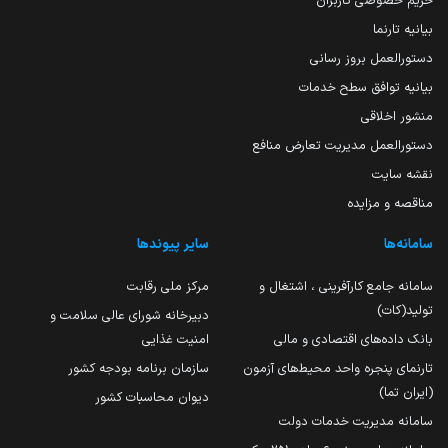
حریم خصوصی کاربران
بیانیه تارنما
دستورالعمل بروز رسانی
بیانیه توافق سطح خدمات
منشور اخلاقی
دستورالعمل مدیریت تعارض منافع
نقشه سایت
مناقصه و مزایده
سامانه‌ها
سایر پیوندها
سامانه جامع کارآفرینی ، اشتغال و
مرکز ملی رقابت
تولید(کات)
دبیرخانه شورای عالی سلامت و
بانک داده‌های اقتصادی و مالی
امنیت غذایی
تارنمای پنجره واحد محیط‌های آزمون
سازمان برنامه بودجه کشور
(ایران تما)
دیوان محاسبات کشور
سامانه مدیریت خدمات دولت