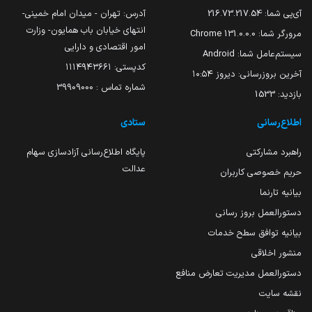
آی‌پی شما:
216.73.217.54
آدرس: تهران - میدان امام خمینی-
انتهای خیابان باب همایون- وزارت
مرورگر شما:
131.0.0.0 Chrome
امور اقتصادی و دارایی
سیستم‌عامل شما:
Android
کدپستی: ۱۱۱۴۹۴۳۶۶۱
آخرین بروزرسانی:
دیروز ۱۰:۵۴
شماره تماس : 39909000
بازدید:
1533
اطلاع‌رسانی
ستادی
راهبرد مشارکتی
پایگاه اطلاع‌رسانی آزادسازی سهام
عدالت
حریم خصوصی کاربران
بیانیه تارنما
دستورالعمل بروز رسانی
بیانیه توافق سطح خدمات
منشور اخلاقی
دستورالعمل مدیریت تعارض منافع
نقشه سایت