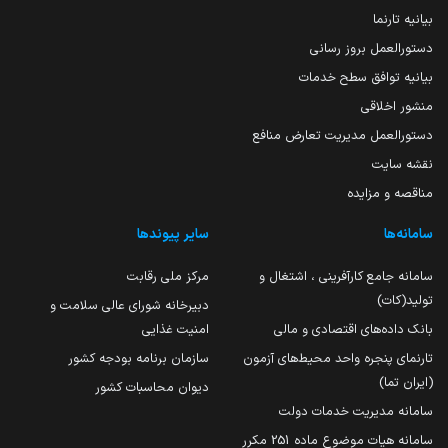
بیانیه تارنما
دستورالعمل بروز رسانی
بیانیه توافق سطح خدمات
منشور اخلاقی
دستورالعمل مدیریت تعارض منافع
نقشه سایت
مناقصه و مزایده
سامانه‌ها
سایر پیوندها
سامانه جامع کارآفرینی ، اشتغال و
مرکز ملی رقابت
تولید(کات)
دبیرخانه شورای عالی سلامت و
بانک داده‌های اقتصادی و مالی
امنیت غذایی
تارنمای پنجره واحد محیط‌های آزمون
سازمان برنامه بودجه کشور
(ایران تما)
دیوان محاسبات کشور
سامانه مدیریت خدمات دولت
سامانه هیات موضوع ماده 251 مکرر