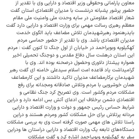
معاون پارلمانی وحقوقی وزیر اقتصاد و دارایی وی با تقدیر از
حضور پرشور پشبانه درنشست با مدیران اقتصادی استان گفت
شعار اقتصاد مقاومتی در سایه وحدت ملی وامنیت ملی مقام
معظم رهبری رسالت مهمی برای وزارت اقتصاد و دارایی دارد گفت
بایدرهنمود رهبرشهیدمان تلاش مضاعف باید الگوی خدمت
مدیران اقتصادی باشد. وی با تقدیر از حضور حماسی مردم
کهگیلویه وبویراحمد در خیابان از اول جنگ تا کنون گفت : مردم
این استان درهشت سال دفاع مقدس و دوجنگ تحمیلی اخیر
همواره پیشتاز دلاوری وحضول درصحنه بوده اند. وی با
گرامیداشت یاد قاعده امت اسلام سیدعلی خامنه ای گفت رهبر
شهیدمان برکارمضاعف مدیران تاکید داشتند و این کارمضاعف
همان خوشرویی با مردم وتلاش صادقانه ومجدانه برای رفع
مشکلات مردم وکشور است. وی تصریح کرد جنگ نظامی و
اقتصادی دشمن برخلاف این ادعای آتش بس ادامه دارد و دراین
شرایط حساس رئیس جمهور و دولت و وزارت اقتصاد و دارایی
مردانه پرتلاش برای حل مشکلات کشور ومردم هستند و دراین
راستا تلاش های مهمی صورت گرفته است وی به بررسی مشکلات
دستگاه‌های تابعه یک وزارت اقتصاد و دارایی دراستان ها ودراین
سفر به کهگیلویه وبویراحمد اشاره کرد و گفت مشکلات