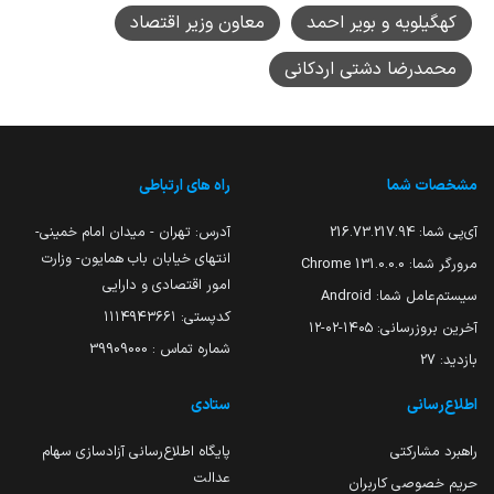
کهگیلویه و بویر احمد
معاون وزیر اقتصاد
محمدرضا دشتی اردکانی
مشخصات شما
راه های ارتباطی
آی‌پی شما:
216.73.217.94
آدرس: تهران - میدان امام خمینی-
انتهای خیابان باب همایون- وزارت
مرورگر شما:
131.0.0.0 Chrome
امور اقتصادی و دارایی
سیستم‌عامل شما:
Android
کدپستی: ۱۱۱۴۹۴۳۶۶۱
آخرین بروزرسانی:
۱۴۰۵-۰۲-۱۲
شماره تماس : 39909000
بازدید:
27
اطلاع‌رسانی
ستادی
راهبرد مشارکتی
پایگاه اطلاع‌رسانی آزادسازی سهام
عدالت
حریم خصوصی کاربران