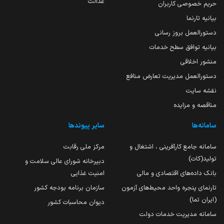
عدالت
حریم خصوصی کاربران
بیانیه تارنما
دستورالعمل بروز رسانی
بیانیه توافق سطح خدمات
منشور اخلاقی
دستورالعمل مدیریت تعارض منافع
نقشه سایت
مناقصه و مزایده
سامانه‌ها
سایر پیوندها
سامانه جامع کارآفرینی ، اشتغال و
مرکز ملی رقابت
تولید(کات)
دبیرخانه شورای عالی سلامت و
بانک داده‌های اقتصادی و مالی
امنیت غذایی
تارنمای پنجره واحد محیط‌های آزمون
سازمان برنامه بودجه کشور
(ایران تما)
دیوان محاسبات کشور
سامانه مدیریت خدمات دولت