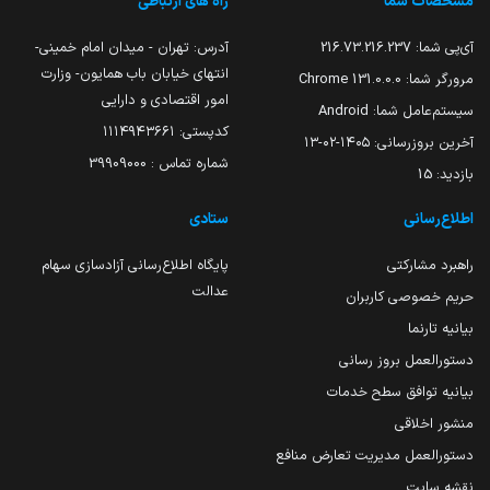
مشخصات شما
راه های ارتباطی
آی‌پی شما:
216.73.216.237
آدرس: تهران - میدان امام خمینی-
انتهای خیابان باب همایون- وزارت
مرورگر شما:
131.0.0.0 Chrome
امور اقتصادی و دارایی
سیستم‌عامل شما:
Android
کدپستی: ۱۱۱۴۹۴۳۶۶۱
آخرین بروزرسانی:
۱۴۰۵-۰۲-۱۳
شماره تماس : 39909000
بازدید:
15
اطلاع‌رسانی
ستادی
راهبرد مشارکتی
پایگاه اطلاع‌رسانی آزادسازی سهام
عدالت
حریم خصوصی کاربران
بیانیه تارنما
دستورالعمل بروز رسانی
بیانیه توافق سطح خدمات
منشور اخلاقی
دستورالعمل مدیریت تعارض منافع
نقشه سایت