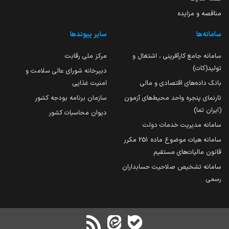
مناقصه و مزایده
سامانه‌ها
سایر پیوندها
سامانه جامع کارآفرینی ، اشتغال و
مرکز ملی رقابت
تولید(کات)
دبیرخانه شورای عالی سلامت و
بانک داده‌های اقتصادی و مالی
امنیت غذایی
تارنمای پنجره واحد محیط‌های آزمون
سازمان برنامه بودجه کشور
(ایران تما)
دیوان محاسبات کشور
سامانه مدیریت خدمات دولت
سامانه هیات موضوع ماده 251 مکرر
قانون مالیات‌های مستقیم
سامانه تشخیص صلاحیت حسابداران
رسمی