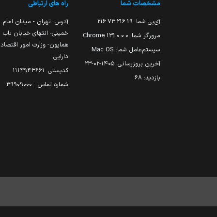
مشخصات شما
راه های ارتباطی
آی‌پی شما:
216.73.216.19
آدرس: تهران - میدان امام
خمینی- انتهای خیابان باب
مرورگر شما:
131.0.0.0 Chrome
همایون- وزارت امور اقتصاد
سیستم‌عامل شما:
Mac OS
دارایی
آخرین بروزرسانی:
۱۴۰۵-۰۲-۲۳
کدپستی: ۱۱۱۴۹۴۳۶۶۱
بازدید:
68
شماره تماس : 39909000