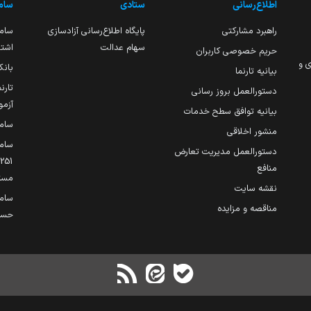
اطلاع‌رسانی
ستادی
ساما
راهبرد مشارکتی
پایگاه اطلاع‌رسانی آزادسازی
ساما
سهام عدالت
اشتغ
حریم خصوصی کاربران
ی و
بانک
بیانیه تارنما
تارن
دستورالعمل بروز رسانی
آزمو
بیانیه توافق سطح خدمات
سام
منشور اخلاقی
ساما
دستورالعمل مدیریت تعارض
منافع
مست
نقشه سایت
سام
مناقصه و مزایده
حساب