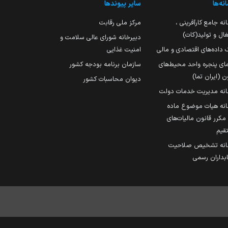
نه‌ها
سایر پیوندها
نه جامع کارآفرینی ،
مرکز ملی رقابت
ال و تولید(کات)
دبیرخانه شورای عالی سلامت و
 داده‌های اقتصادی و مالی
امنیت غذایی
مای پنجره واحد محیط‌های
سازمان برنامه بودجه کشور
ن (ایران تما)
دیوان محاسبات کشور
انه مدیریت خدمات دولت
نه هیات موضوع ماده
251 مکرر قانون مالیات‌های
قیم
انه تشخیص صلاحیت
داران رسمی