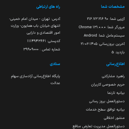
مشخصات شما
راه های ارتباطی
آی‌پی شما:
216.73.216.90
آدرس: تهران - میدان امام خمینی-
انتهای خیابان باب همایون- وزارت
مرورگر شما:
131.0.0.0 Chrome
امور اقتصادی و دارایی
سیستم‌عامل شما:
Android
کدپستی: ۱۱۱۴۹۴۳۶۶۱
آخرین بروزرسانی:
۱۴۰۵-۰۲-۲۱
شماره تماس : 39909000
بازدید:
5
اطلاع‌رسانی
ستادی
راهبرد مشارکتی
پایگاه اطلاع‌رسانی آزادسازی سهام
عدالت
حریم خصوصی کاربران
بیانیه تارنما
دستورالعمل بروز رسانی
بیانیه توافق سطح خدمات
منشور اخلاقی
دستورالعمل مدیریت تعارض منافع